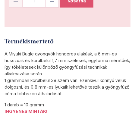
Kosárba
Termékismertető
A Miyuki Bugle gyöngyök hengeres alakúak, a 6 mm-es
hosszúak és körülbelül 1,7 mm szélesek, egyforma méretűek,
így tökéletesek különböző gyöngyfűzési technikák
alkalmazása során.
1 grammban körülbelül 38 szem van. Ezenkívül könnyű velük
dolgozni, és 0,8 mm-es lyukaik lehetővé teszik a gyöngyfűző
cérna többszöri áthaladását.
1 darab = 10 gramm
INGYENES MINTÁK!