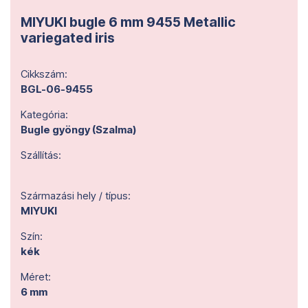
MIYUKI bugle 6 mm 9455 Metallic
variegated iris
Cikkszám:
BGL-06-9455
Kategória:
Bugle gyöngy (Szalma)
Szállítás:
Származási hely / típus:
MIYUKI
Szín:
kék
Méret:
6 mm