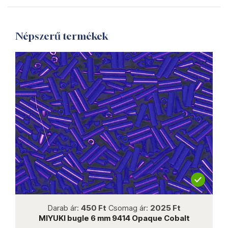
Népszerű termékek
not new
Darab ár:
450 Ft
Csomag ár:
2025 Ft
MIYUKI bugle 6 mm 9414 Opaque Cobalt