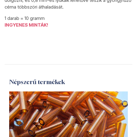
dolgozni, és 0,8 mm-es lyukaik lehetővé teszik a gyöngyfűző
cérna többszöri áthaladását.
1 darab = 10 gramm
INGYENES MINTÁK!
Népszerű termékek