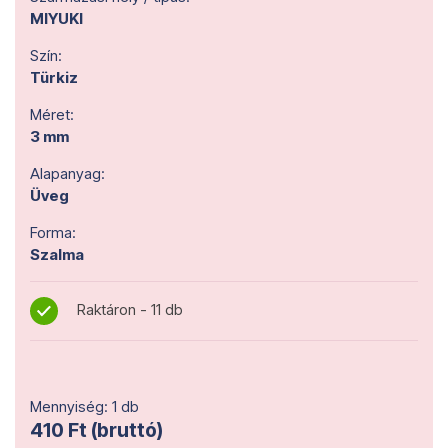
MIYUKI
Szín:
Türkiz
Méret:
3 mm
Alapanyag:
Üveg
Forma:
Szalma
Raktáron - 11 db
Mennyiség: 1 db
410 Ft (bruttó)