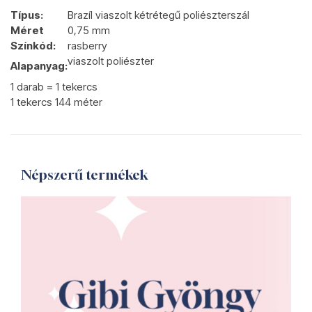
Típus:
Brazíl viaszolt kétrétegű poliészterszál
Méret
0,75 mm
Színkód:
rasberry
viaszolt poliészter
Alapanyag:
1 darab = 1 tekercs
1 tekercs 144 méter
Népszerű termékek