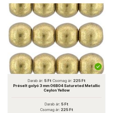
not new
Darab ár:
5 Ft
Csomag ár:
225 Ft
Préselt golyó 3 mm 06B04 Satureted Metallic
Ceylon Yellow
Darab ár:
5 Ft
Csomag ár:
225 Ft