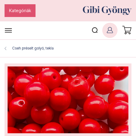
Kategóriák
Cseh préselt golyó, tekla