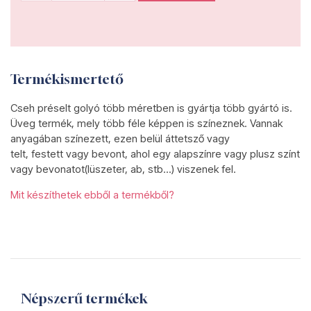
Termékismertető
Cseh préselt golyó több méretben is gyártja több gyártó is.
Üveg termék, mely több féle képpen is színeznek. Vannak
anyagában színezett, ezen belül áttetsző vagy
telt, festett vagy bevont, ahol egy alapszínre vagy plusz színt
vagy bevonatot(lüszeter, ab, stb...) viszenek fel.
Mit készíthetek ebből a termékből?
Népszerű termékek