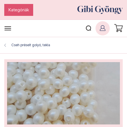
Kategóriák
Cseh préselt golyó, tekla