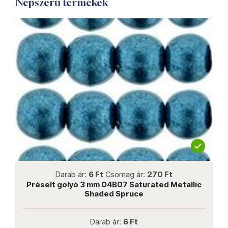
Népszerű termékek
not new
Darab ár:
6 Ft
Csomag ár:
270 Ft
c
Préselt golyó 3 mm 04B07 Saturated Metallic
Shaded Spruce
Darab ár:
6 Ft