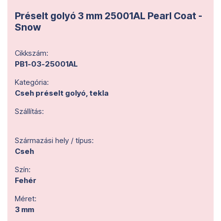
Préselt golyó 3 mm 25001AL Pearl Coat -
Snow
Cikkszám:
PB1-03-25001AL
Kategória:
Cseh préselt golyó, tekla
Szállítás:
Származási hely / típus:
Cseh
Szín:
Fehér
Méret:
3 mm