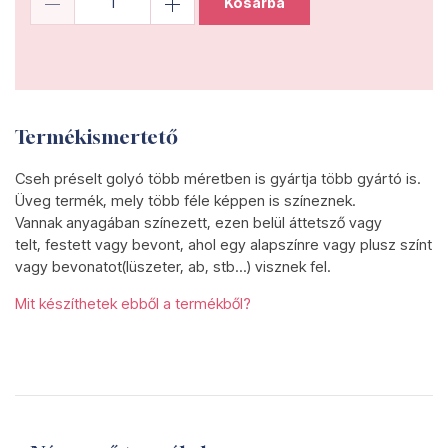
Kosárba
Termékismertető
Cseh préselt golyó több méretben is gyártja több gyártó is.
Üveg termék, mely több féle képpen is színeznek.
Vannak anyagában színezett, ezen belül áttetsző vagy
telt, festett vagy bevont, ahol egy alapszínre vagy plusz színt
vagy bevonatot(lüszeter, ab, stb...) visznek fel.
Mit készíthetek ebből a termékből?