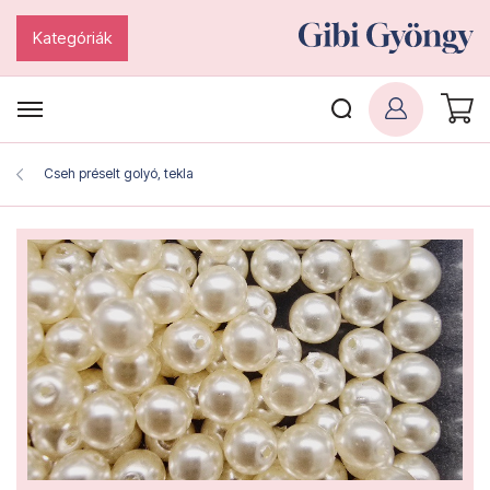
Kategóriák
Cseh préselt golyó, tekla