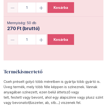
Kosárba
Mennyiség: 50 db
270 Ft (bruttó)
Kosárba
Termékismertető
Cseh préselt golyó több méretben is gyártja több gyártó is.
Üveg termék, mely több féle képpen is színeznek. Vannak
anyagában színezett, ezen belül áttetsző vagy
telt, festett vagy bevont, ahol egy alapszínre vagy plusz színt
vagy bevonatot(lüszeter, ab, stb...) viszenek fel.