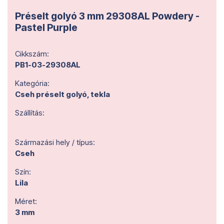
Préselt golyó 3 mm 29308AL Powdery -
Pastel Purple
Cikkszám:
PB1-03-29308AL
Kategória:
Cseh préselt golyó, tekla
Szállítás:
Származási hely / típus:
Cseh
Szín:
Lila
Méret:
3 mm