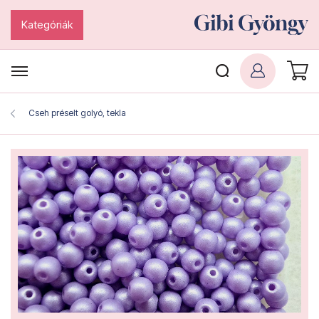
Kategóriák
Cseh préselt golyó, tekla