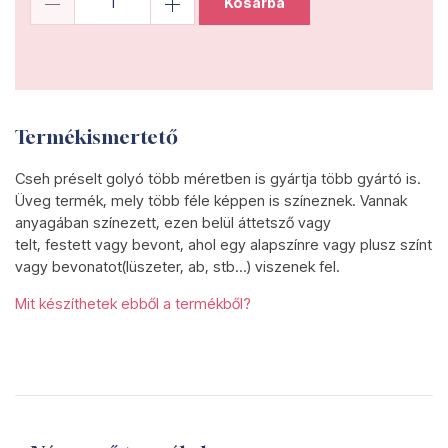
Kosárba
Termékismertető
Cseh préselt golyó több méretben is gyártja több gyártó is.
Üveg termék, mely több féle képpen is színeznek. Vannak
anyagában színezett, ezen belül áttetsző vagy
telt, festett vagy bevont, ahol egy alapszínre vagy plusz színt
vagy bevonatot(lüszeter, ab, stb...) viszenek fel.
Mit készíthetek ebből a termékből?