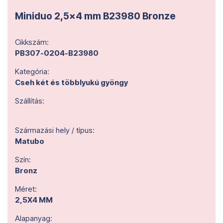
Miniduo 2,5x4 mm B23980 Bronze
Cikkszám:
PB307-0204-B23980
Kategória:
Cseh két és többlyukú gyöngy
Szállítás:
Származási hely / típus:
Matubo
Szín:
Bronz
Méret:
2,5X4 MM
Alapanyag: