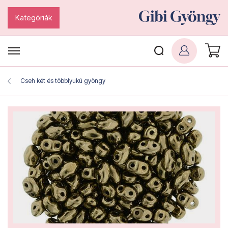
Kategóriák
Cseh két és többlyukú gyöngy