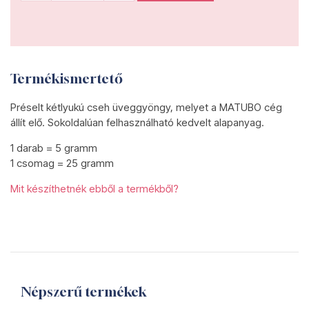
Termékismertető
Préselt kétlyukú cseh üveggyöngy, melyet a MATUBO cég
állít elő. Sokoldalúan felhasználható kedvelt alapanyag.
1 darab = 5 gramm
1 csomag = 25 gramm
Mit készíthetnék ebből a termékből?
Népszerű termékek