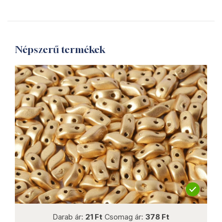
Népszerű termékek
not new
Darab ár:
21 Ft
Csomag ár:
378 Ft