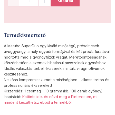
Kosárba
Termékismertető
A Matubo SuperDuo egy kiváló minőségű, préselt cseh
üveggyöngy, amely egyedi formájával és két precíz furatával
hódította meg a gyöngyfűzők világát. Méretpontosságának
köszönhetően a szemek hibátlanul passzolnak egymáshoz.
Ideális választás térbeli ékszerek, minták, virágmotívumok
készítéséhez.
Ne köss kompromisszumot a minőségben – alkoss tartós és
professzionális ékszereket!
Kiszerelés: 1 csomag = 10 gramm (kb. 130 darab gyöngy)
Inspiráció:
Kattints ide, és nézd meg a Pinteresten, mi
mindent készíthetsz ebből a termékből!