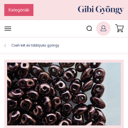
Kategóriák
Cseh két és többlyukú gyöngy