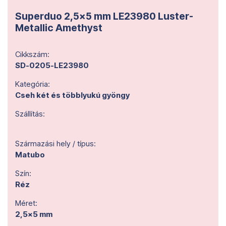
Superduo 2,5x5 mm LE23980 Luster-
Metallic Amethyst
Cikkszám:
SD-0205-LE23980
Kategória:
Cseh két és többlyukú gyöngy
Szállítás:
Származási hely / típus:
Matubo
Szín:
Réz
Méret:
2,5x5 mm