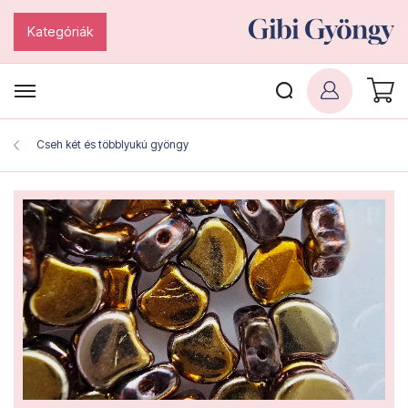
Kategóriák
Cseh két és többlyukú gyöngy