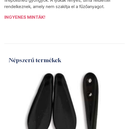
firepolished gyöngyök. A lyukak fényes, sima felülettel
rendelkeznek, amely nem szakítja el a fűzőanyagot.
INGYENES MINTÁK!
Népszerű termékek