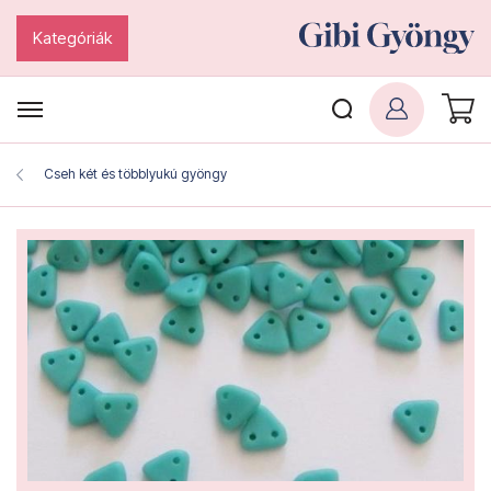
Kategóriák
Cseh két és többlyukú gyöngy