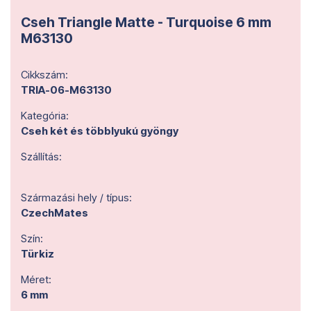
Cseh Triangle Matte - Turquoise 6 mm
M63130
Cikkszám:
TRIA-06-M63130
Kategória:
Cseh két és többlyukú gyöngy
Szállítás:
Származási hely / típus:
CzechMates
Szín:
Türkiz
Méret:
6 mm