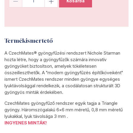
Kosárba
Termékismertető
A CzechMates® gyöngyfűzési rendszert Nichole Starman
hozta létre, hogy a gyöngyfűzők számára innovatív
gyöngyöket biztosítson, amelyek tökéletesen
összeilleszthetők. A "modern gyöngyfűzés építőköveiként"
ismert CzechMates rendszer minden gyöngye egységes
lyuktávolsággal rendelkezik, a csodálatosan strukturált 3D
gyöngyös minták érdekében.
CzechMates gyöngyfűző rendszer egyik tagja a Triangle
gyöngy. Háromszögalakú 6x6 mm méretű, 0,8 mm méretű
lyukakkal, lyuk távolsága 3 mm .
INGYENES MINTÁK!