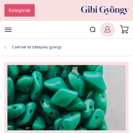
Kategóriák
Cseh két és többlyukú gyöngy