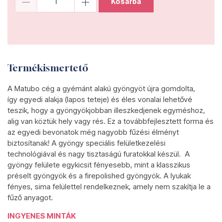
Kosárba
Termékismertető
A Matubo cég a gyémánt alakú gyöngyöt újra gomdolta,
így egyedi alakja (lapos teteje) és éles vonalai lehetővé
teszik, hogy a gyöngyökjobban illeszkedjenek egyméshoz,
alig van köztük hely vagy rés. Ez a továbbfejlesztett forma és
az egyedi bevonatok még nagyobb fűzési élményt
biztosítanak! A gyöngy speciális felületkezelési
technológiával és nagy tisztaságú furatokkal készül. A
gyöngy felülete egykicsit fényesebb, mint a klasszikus
préselt gyöngyök és a firepolished gyöngyök. A lyukak
fényes, sima felülettel rendelkeznek, amely nem szakítja le a
fűző anyagot.
INGYENES MINTÁK