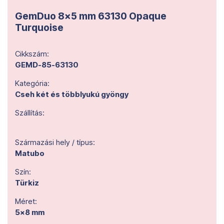
GemDuo 8x5 mm 63130 Opaque
Turquoise
Cikkszám:
GEMD-85-63130
Kategória:
Cseh két és többlyukú gyöngy
Szállítás:
Származási hely / típus:
Matubo
Szín:
Türkiz
Méret:
5x8 mm