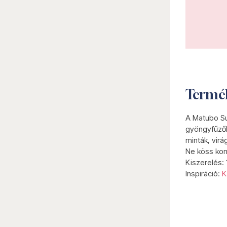
Termé
A Matubo Su
gyöngyfűzők
minták, vir
Ne köss kom
Kiszerelés:
Inspiráció:
K