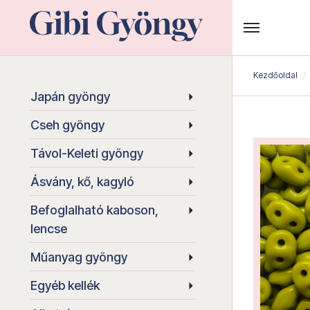
Kezdőoldal
Japán gyöngy
Cseh gyöngy
Távol-Keleti gyöngy
Ásvány, kő, kagyló
Befoglalható kaboson,
lencse
Műanyag gyöngy
Egyéb kellék