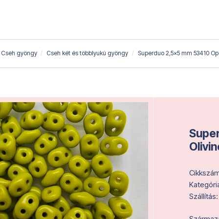
Cseh gyöngy
Cseh két és többlyukú gyöngy
Superduo 2,5x5 mm 53410 Opa
Supe
Olivin
Cikkszám
Kategóri
Szállítás:
Származás