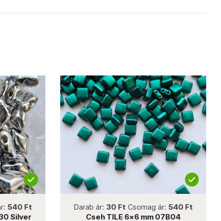
not new
r:
540 Ft
Darab ár:
30 Ft
Csomag ár:
540 Ft
0 Silver
Cseh TILE 6x6 mm 07B04