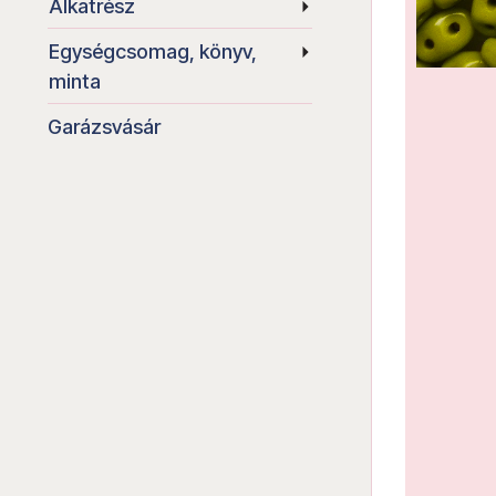
Alkatrész
Egységcsomag, könyv,
minta
Garázsvásár