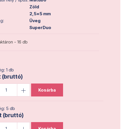
Zöld
2,5x5 mm
g:
Üveg
SuperDuo
ktáron - 16 db
g: 1 db
 (bruttó)
Kosárba
g: 5 db
t (bruttó)
Kosárba