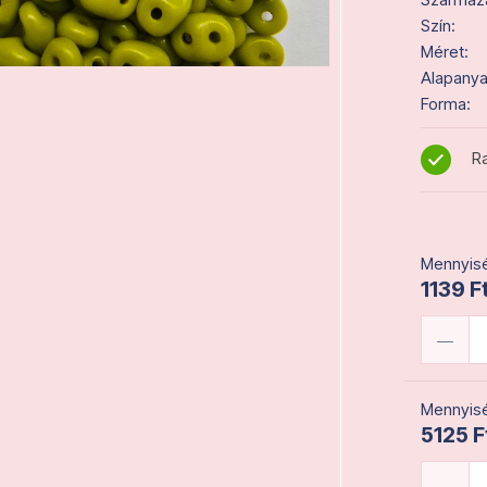
Szín:
Méret:
Alapanya
Forma:
Ra
Mennyisé
1139 Ft
Mennyisé
5125 F