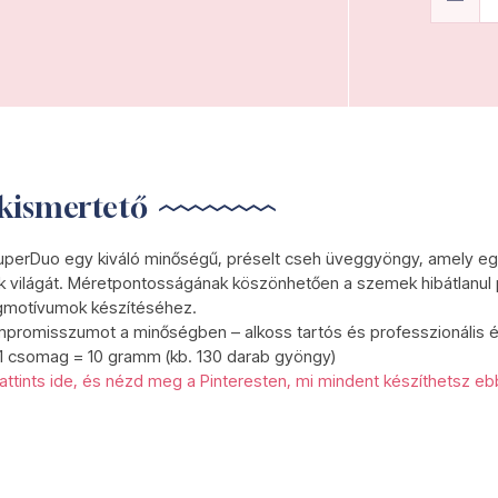
kismertető
perDuo egy kiváló minőségű, préselt cseh üveggyöngy, amely egye
 világát. Méretpontosságának köszönhetően a szemek hibátlanul p
ágmotívumok készítéséhez.
promisszumot a minőségben – alkoss tartós és professzionális é
 1 csomag = 10 gramm (kb. 130 darab gyöngy)
attints ide, és nézd meg a Pinteresten, mi mindent készíthetsz eb