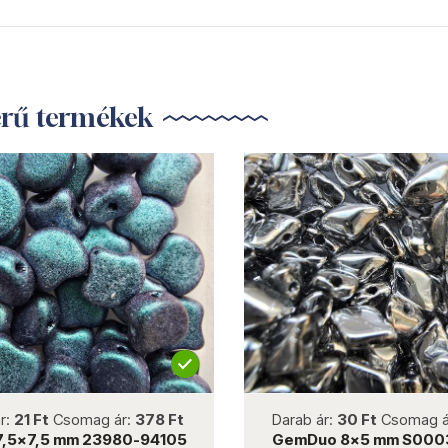
erű termékek
not new
not new
r:
21 Ft
Csomag ár:
378 Ft
Darab ár:
30 Ft
Csomag á
7,5x7,5 mm 23980-94105
GemDuo 8x5 mm S0003