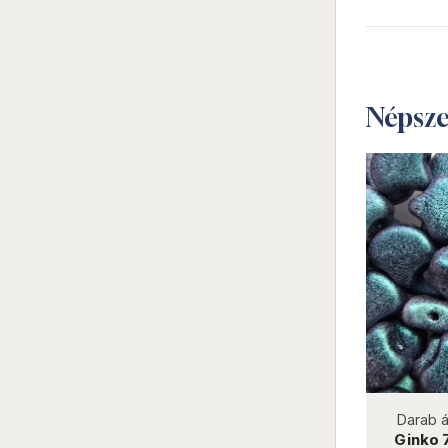
Népsz
not new
Darab ár:
25 Ft
Csomag ár:
450 Ft
Darab á
Piggy 53400 Olivine Opaque
Ginko 