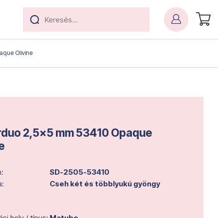
que Olivine
rduo 2,5x5 mm 53410 Opaque
e
:
SD-2505-53410
a:
Cseh két és többlyukú gyöngy
i hely / típus:
Matubo