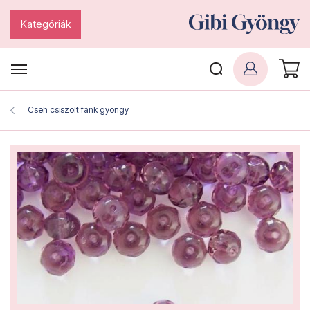
Kategóriák
Cseh csiszolt fánk gyöngy