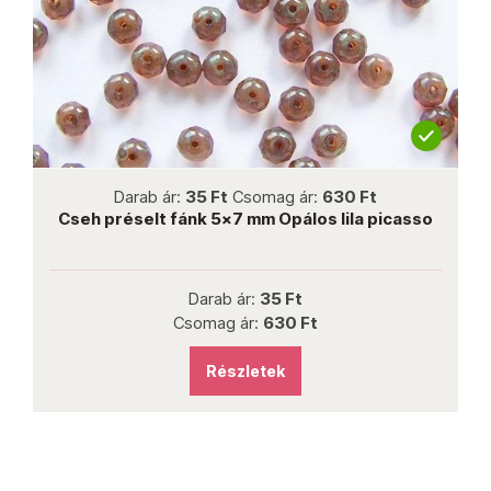
not new
Darab ár:
35 Ft
Csomag ár:
630 Ft
Cseh préselt fánk 5x7 mm Opálos lila picasso
Darab ár:
35 Ft
Csomag ár:
630 Ft
Részletek