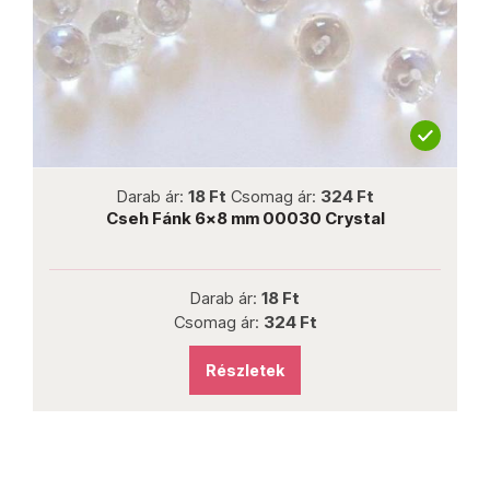
ew
not new
mag ár:
324 Ft
Darab ár:
25 Ft
Csomag ár:
 00030 Crystal
Cseh préselt fánk 5x8 mm Barna
18 Ft
Darab ár:
25 Ft
:
324 Ft
Csomag ár:
450 Ft
tek
Részletek