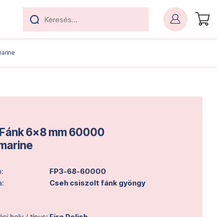
arine
 Fánk 6x8 mm 60000
marine
:
FP3-68-60000
a:
Cseh csiszolt fánk gyöngy
i hely / típus:
Fire Polish