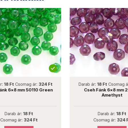
not new
not new
r:
18 Ft
Csomag ár:
324 Ft
Darab ár:
18 Ft
Csomag á
ánk 6x8 mm 50110 Green
Cseh Fánk 6x8 mm 
Amethyst
Darab ár:
18 Ft
Darab ár:
18 Ft
Csomag ár:
324 Ft
Csomag ár:
324 