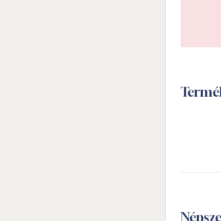
Termé
Népsz