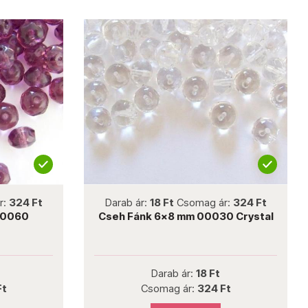
not new
r:
324 Ft
Darab ár:
18 Ft
Csomag ár:
324 Ft
20060
Cseh Fánk 6x8 mm 00030 Crystal
Darab ár:
18 Ft
Ft
Csomag ár:
324 Ft