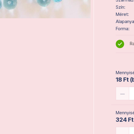
Szín:
Méret:
Alapanya
Forma:
Ra
Mennyisé
18 Ft (
Mennyisé
324 Ft