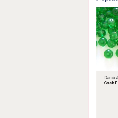
not new
Darab ár:
18 Ft
Csomag ár:
324 Ft
Darab á
Cseh Fánk 6x8 mm 20040 Lt.
Cseh F
Amethyst
Darab ár:
18 Ft
Csomag ár:
324 Ft