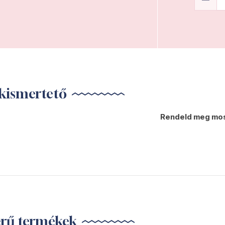
kismertető
Rendeld meg mos
erű termékek