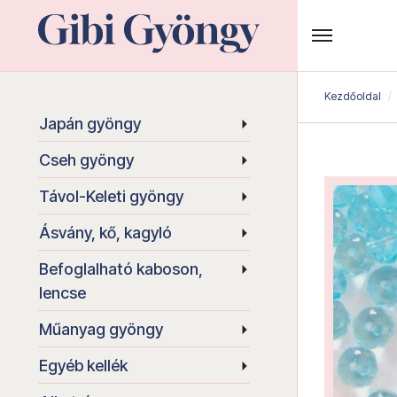
Kezdőoldal
Japán gyöngy
Cseh gyöngy
Távol-Keleti gyöngy
Ásvány, kő, kagyló
Befoglalható kaboson,
lencse
Műanyag gyöngy
Egyéb kellék