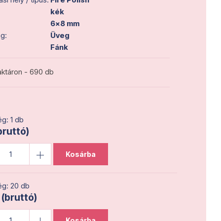
kék
6x8 mm
g:
Üveg
Fánk
ktáron - 690 db
g: 1 db
bruttó)
Kosárba
g: 20 db
 (bruttó)
Kosárba