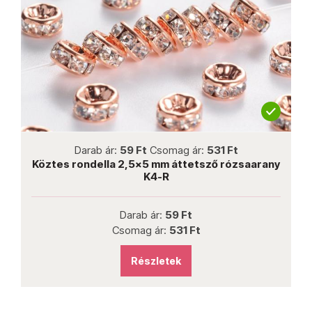
not new
Darab ár:
59 Ft
Csomag ár:
531 Ft
-1
Köztes rondella 2,5x5 mm áttetsző rózsaarany
F
K4-R
Darab ár:
59 Ft
Csomag ár:
531 Ft
Részletek