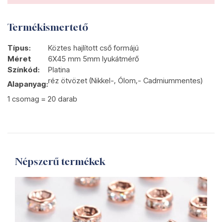
Termékismertető
Típus:
Köztes hajlított cső formájú
Méret
6X45 mm 5mm lyukátmérő
Színkód:
Platina
réz ötvözet (Nikkel-, Ólom,- Cadmiummentes)
Alapanyag:
1 csomag = 20 darab
Népszerű termékek