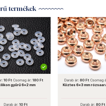
erű termékek
ew
not new
mag ár:
180 Ft
Darab ár:
80 Ft
Csomag ár:
720 Ft
rű 6x2 mm
Köztes 6x3 mm rózsaarany K74-R
10 Ft
Darab ár:
80 Ft