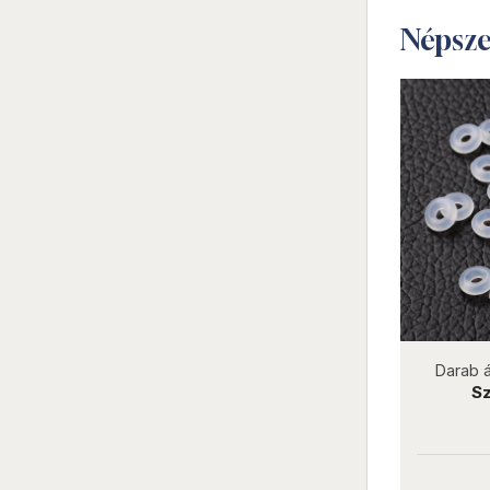
Népsz
not new
not n
Darab ár:
275 Ft
Darab ár:
10 Ft
Cso
Nagy lyukú szilikonos rögzitő
Szilikon gyű
gyöngy 6x11 mm antik ezüst
Darab ár:
275 Ft
Darab ár: