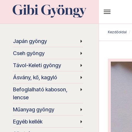
Kezdőoldal
Japán gyöngy
Cseh gyöngy
Távol-Keleti gyöngy
Ásvány, kő, kagyló
Befoglalható kaboson,
lencse
Műanyag gyöngy
Egyéb kellék