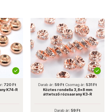
not new
Darab ár:
59 Ft
Csomag ár:
531 Ft
Darab á
Köztes rondella 3,8x8 mm
Köztes k
áttetsző rózsaarany K3-R
Darab ár:
59 Ft