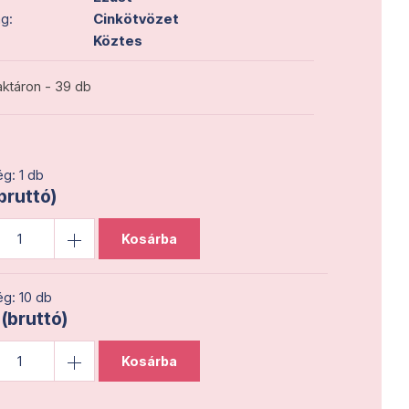
g:
Cinkötvözet
Köztes
ktáron - 39 db
g: 1 db
(bruttó)
Kosárba
g: 10 db
 (bruttó)
Kosárba