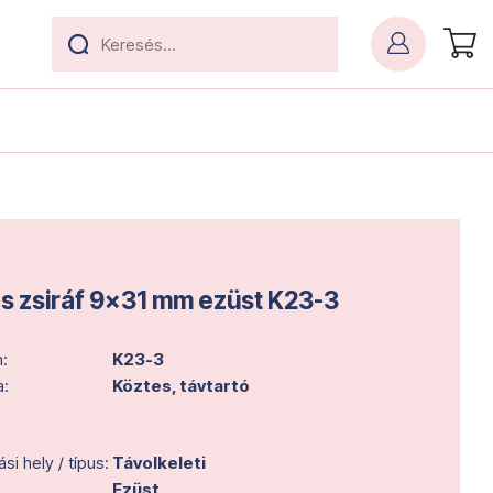
s zsiráf 9x31 mm ezüst K23-3
:
K23-3
a:
Köztes, távtartó
i hely / típus:
Távolkeleti
Ezüst