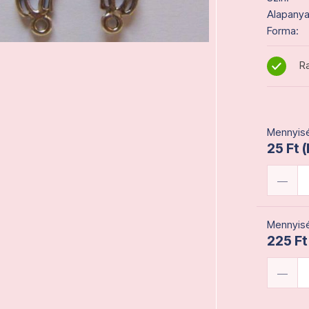
Alapanya
Forma:
Ra
Mennyisé
25 Ft 
Mennyisé
225 Ft