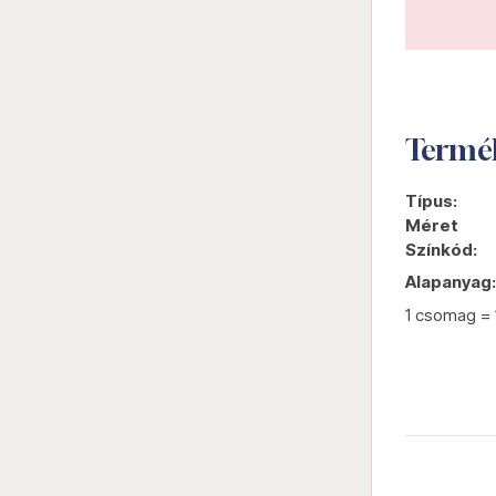
Termé
Típus:
Méret
Színkód:
Alapanyag:
1 csomag = 