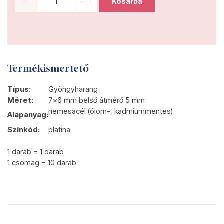
Kosárba
Termékismertető
Típus:
Gyöngyharang
Méret:
7x6 mm belső átmérő 5 mm
nemesacél (ólom-, kadmiummentes)
Alapanyag:
Színkód:
platina
1 darab = 1 darab
1 csomag = 10 darab