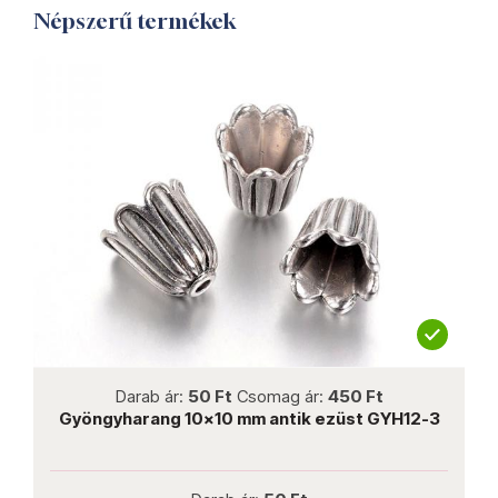
Népszerű termékek
not new
Darab ár:
50 Ft
Csomag ár:
450 Ft
Gyöngyharang 10x10 mm antik ezüst GYH12-3