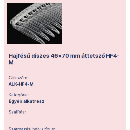
Hajfésű díszes 46x70 mm áttetsző HF4-
M
Cikkszám:
ALK-HF4-M
Kategória:
Egyéb alkatrész
Szállítás:
Származási hely / típus: