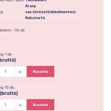
Arany
g:
vas ötvözet(nikkelmentes)
Kulcstartó
ktáron - 99 db
g: 1 db
(bruttó)
Kosárba
g: 10 db
 (bruttó)
Kosárba