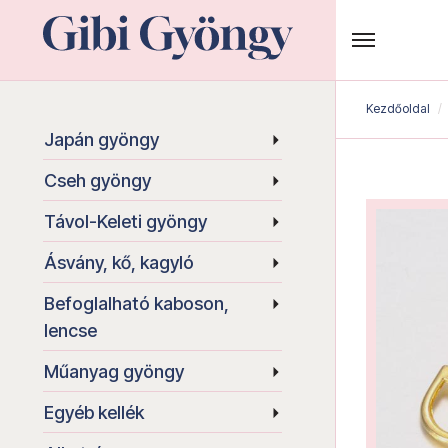
Kezdőoldal
Japán gyöngy
Cseh gyöngy
Távol-Keleti gyöngy
Ásvány, kő, kagyló
Befoglalható kaboson,
lencse
Műanyag gyöngy
Egyéb kellék