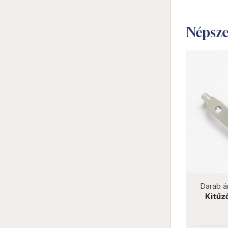
Népsz
Darab ár:
30 Ft
Csomag ár:
270 Ft
Darab á
Kitűző alap 25 mm ALK-KT4-5
Kitűz