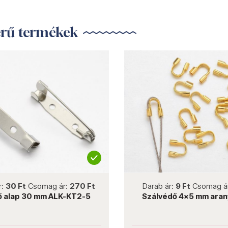
erű termékek
not new
not new
r:
30 Ft
Csomag ár:
270 Ft
Darab ár:
9 Ft
Csomag á
ő alap 30 mm ALK-KT2-5
Szálvédő 4x5 mm aran