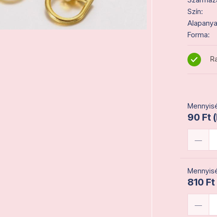
Szín:
Alapanya
Forma:
Ra
Mennyisé
90 Ft 
Mennyisé
810 Ft