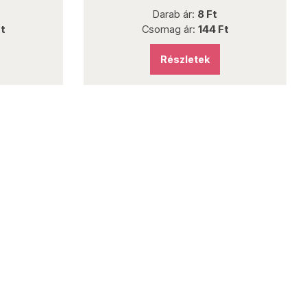
Darab ár:
8 Ft
t
Csomag ár:
144 Ft
Részletek