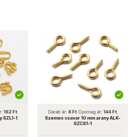
not new
r:
162 Ft
Darab ár:
8 Ft
Csomag ár:
144 Ft
y SZL1-1
Szemes csavar 10 mm arany ALK-
SZCS1-1