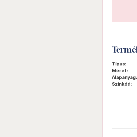
Termé
Típus:
Méret:
Alapanyag:
Színkód: