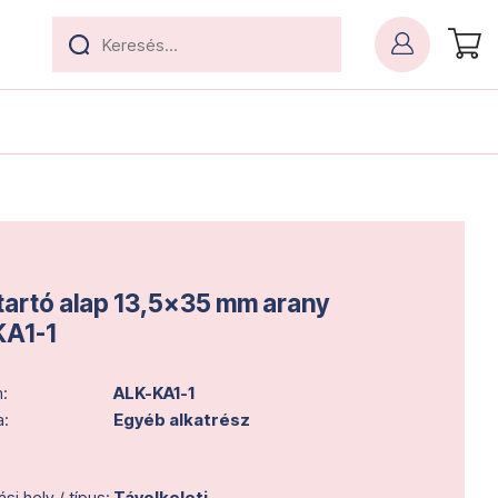
tartó alap 13,5x35 mm arany
KA1-1
:
ALK-KA1-1
a:
Egyéb alkatrész
i hely / típus:
Távolkeleti