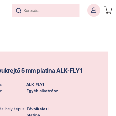
yukrejtő 5 mm platina ALK-FLY1
:
ALK-FLY1
a:
Egyéb alkatrész
i hely / típus:
Távolkeleti
platina