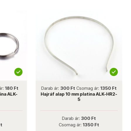
not new
 Ft
Darab ár:
300 Ft
Csomag ár:
1350 Ft
Da
K-
Hajráf alap 10 mm platina ALK-HR2-
K
5
Darab ár:
300 Ft
Csomag ár:
1350 Ft