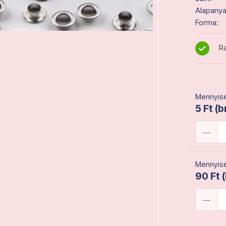
Alapanya
Forma:
Ra
Mennyisé
5 Ft (b
Mennyisé
90 Ft 