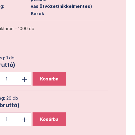
g:
vas ötvözet(nikkelmentes)
Kerek
ktáron - 1000 db
g: 1 db
ruttó)
Kosárba
g: 20 db
(bruttó)
Kosárba