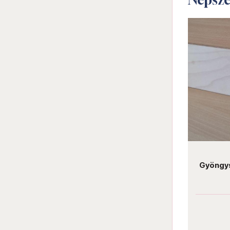
Darab ár:
105 Ft
Csomag ár:
945 Ft
Darab 
Kulcstartó alap 13,5x35 mm bronz
Gyöngyszövő 
ALK-KA1-2
AL
Darab ár:
105 Ft
Darab 
Csomag ár:
945 Ft