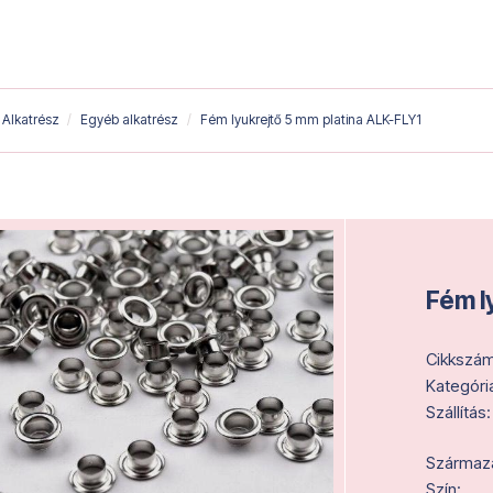
Alkatrész
Egyéb alkatrész
Fém lyukrejtő 5 mm platina ALK-FLY1
Fém l
Cikkszám
Kategóri
Szállítás:
Származás
Szín: