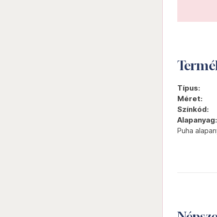
Termé
Típus:
Méret:
Színkód:
Alapanyag:
Puha alapan
Népsz