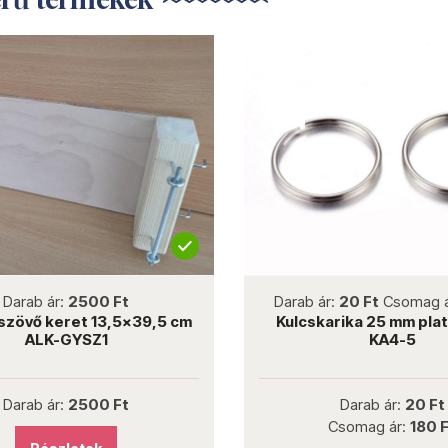
not new
not new
ár:
2500 Ft
Darab ár:
20 Ft
Csomag ár:
180
keret 13,5x39,5 cm
Kulcskarika 25 mm platina AL
K-GYSZ1
KA4-5
ár:
2500 Ft
Darab ár:
20 Ft
Csomag ár:
180 Ft