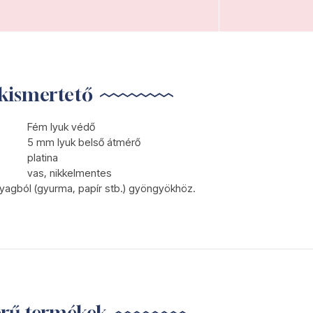
kismertető
Fém lyuk védő
5 mm lyuk belső átmérő
platina
vas, nikkelmentes
yagból (gyurma, papír stb.) gyöngyökhöz.
erű termékek