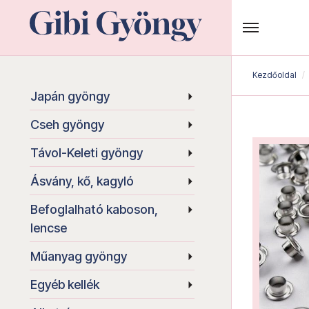
Kezdőoldal
Japán gyöngy
Cseh gyöngy
Távol-Keleti gyöngy
Ásvány, kő, kagyló
Befoglalható kaboson,
lencse
Műanyag gyöngy
Egyéb kellék