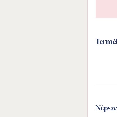
Termé
Népsz