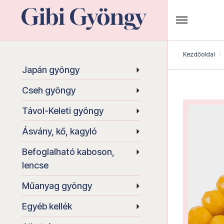
Kezdőoldal
Japán gyöngy
Cseh gyöngy
Távol-Keleti gyöngy
Ásvány, kő, kagyló
Befoglalható kaboson,
lencse
Műanyag gyöngy
Egyéb kellék