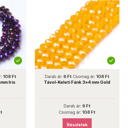
not new
Darab ár:
6 Ft
Csomag ár:
108 Ft
Dar
Távol-Keleti Fánk 3x4 mm Gold
Távo
Darab ár:
6 Ft
Csomag ár:
108 Ft
Részletek