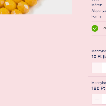
Méret:
Alapanya
Forma:
Ra
Mennyisé
10 Ft (
Mennyisé
180 Ft