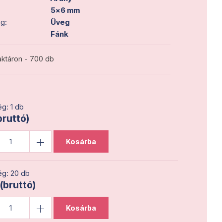
5x6 mm
g:
Üveg
Fánk
ktáron - 700 db
g: 1 db
bruttó)
Kosárba
g: 20 db
 (bruttó)
Kosárba