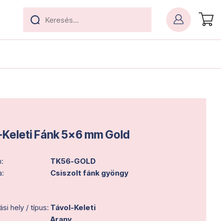
-Keleti Fánk 5x6 mm Gold
:
TK56-GOLD
a:
Csiszolt fánk gyöngy
i hely / típus:
Távol-Keleti
Arany