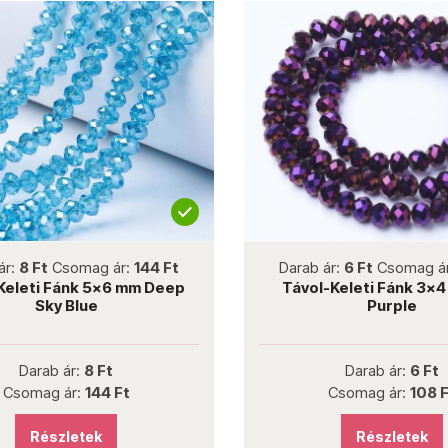
 new
not new
somag ár:
144 Ft
Darab ár:
6 Ft
Csomag ár:
108 Ft
ánk 5x6 mm Deep
Távol-Keleti Fánk 3x4 mm Iris
 Blue
Purple
ár:
8 Ft
Darab ár:
6 Ft
ár:
144 Ft
Csomag ár:
108 Ft
letek
Részletek