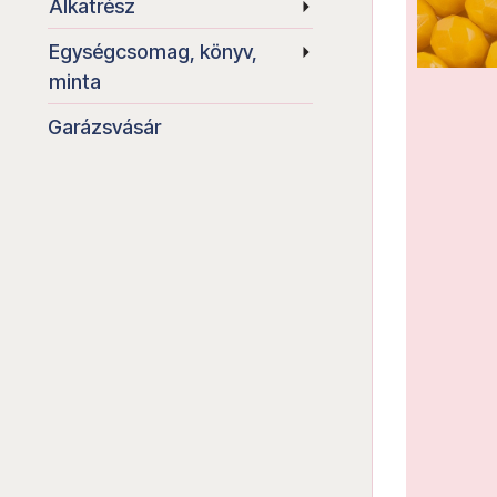
Alkatrész
Egységcsomag, könyv,
minta
Garázsvásár