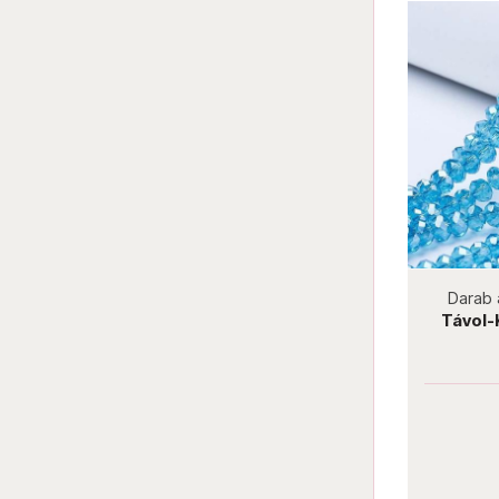
not new
not
Darab ár:
20 Ft
Csomag ár:
360 Ft
Darab ár:
8 Ft
C
Távol-Keleti Fánk 6x8 mm FireBrick
Távol-Keleti F
Sky
Darab ár:
20 Ft
Darab 
Csomag ár:
360 Ft
Csomag 
Részletek
Rész