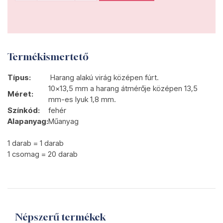
Termékismertető
Típus:
Harang alakú virág középen fúrt.
10x13,5 mm a harang átmérője középen 13,5
Méret:
mm-es lyuk 1,8 mm.
Színkód:
fehér
Alapanyag:
Műanyag
1 darab = 1 darab
1 csomag = 20 darab
Népszerű termékek