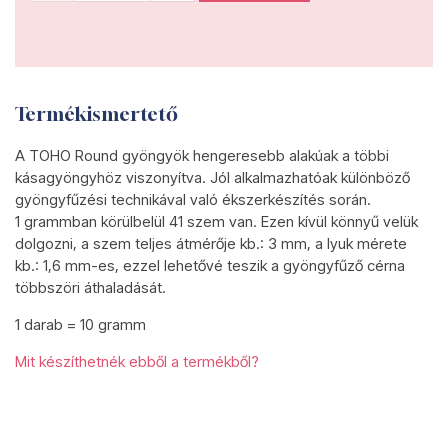
Termékismertető
A TOHO Round gyöngyök hengeresebb alakúak a többi
kásagyöngyhöz viszonyítva. Jól alkalmazhatóak különböző
gyöngyfűzési technikával való ékszerkészítés során.
1 grammban körülbelül 41 szem van. Ezen kívül könnyű velük
dolgozni, a szem teljes átmérője kb.: 3 mm, a lyuk mérete
kb.: 1,6 mm-es, ezzel lehetővé teszik a gyöngyfűző cérna
többszöri áthaladását.
1 darab = 10 gramm
Mit készíthetnék ebből a termékből?