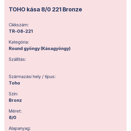
TOHO kása 8/0 221 Bronze
Cikkszám:
TR-08-221
Kategória:
Round gyöngy (Kásagyöngy)
Szállítás:
Származási hely / típus:
Toho
Szín:
Bronz
Méret:
8/0
Alapanyag: