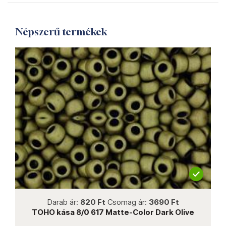
Népszerű termékek
not new
Darab ár:
820 Ft
Csomag ár:
3690 Ft
TOHO kása 8/0 617 Matte-Color Dark Olive