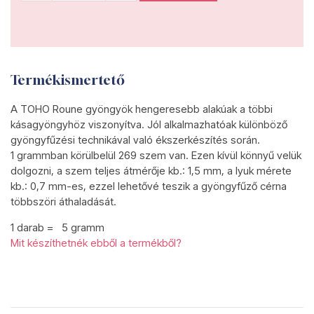
Termékismertető
A TOHO Roune gyöngyök hengeresebb alakúak a többi
kásagyöngyhöz viszonyítva. Jól alkalmazhatóak különböző
gyöngyfűzési technikával való ékszerkészítés során.
1 grammban körülbelül 269 szem van. Ezen kívül könnyű velük
dolgozni, a szem teljes átmérője kb.: 1,5 mm, a lyuk mérete
kb.: 0,7 mm-es, ezzel lehetővé teszik a gyöngyfűző cérna
többszöri áthaladását.
1 darab = 5 gramm
Mit készíthetnék ebből a termékből?