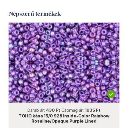
Népszerű termékek
not new
Darab ár:
430 Ft
Csomag ár:
1935 Ft
TOHO kása 15/0 928 Inside-Color Rainbow
Rosaline/Opaque Purple Lined