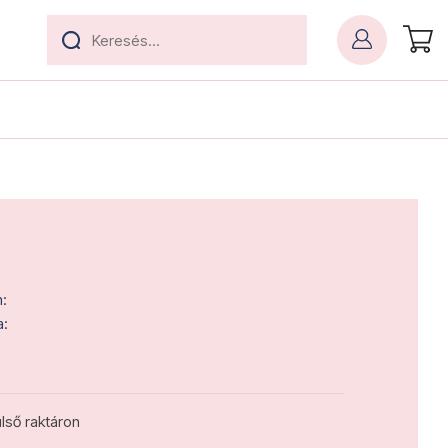
:
a:
lső raktáron