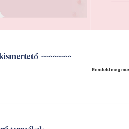
kismertető
Rendeld meg mos