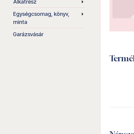
Alkatrész
Egységcsomag, könyv,
minta
Garázsvásár
Termé