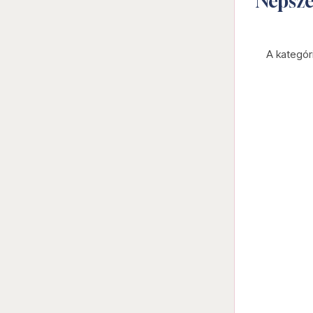
Népsz
A kategór