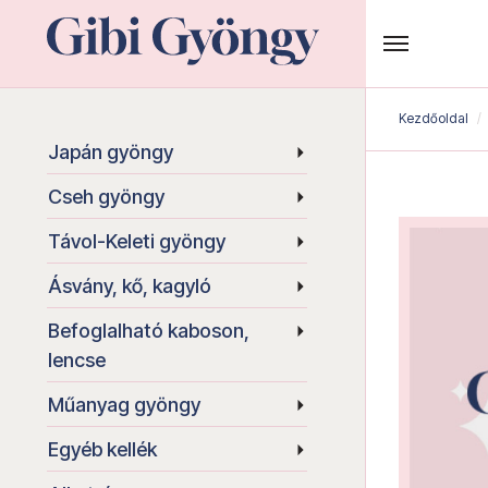
Kezdőoldal
Japán gyöngy
Cseh gyöngy
Távol-Keleti gyöngy
Ásvány, kő, kagyló
Befoglalható kaboson,
lencse
Műanyag gyöngy
Egyéb kellék