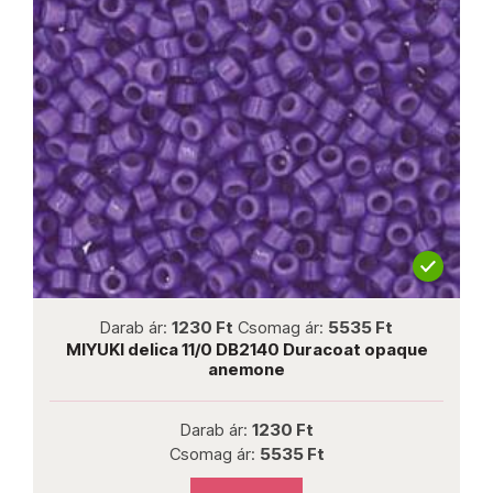
not new
Darab ár:
1230 Ft
Csomag ár:
5535 Ft
MIYUKI delica 11/0 DB2140 Duracoat opaque
anemone
Darab ár:
1230 Ft
Csomag ár:
5535 Ft