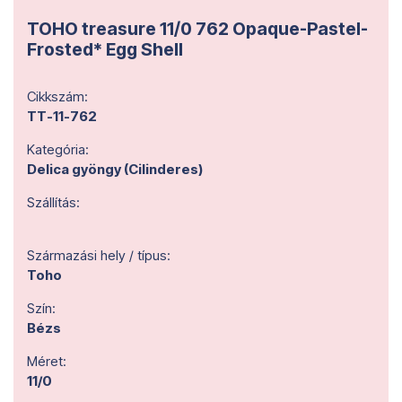
TOHO treasure 11/0 762 Opaque-Pastel-
Frosted* Egg Shell
Cikkszám:
TT-11-762
Kategória:
Delica gyöngy (Cilinderes)
Szállítás:
Származási hely / típus:
Toho
Szín:
Bézs
Méret:
11/0