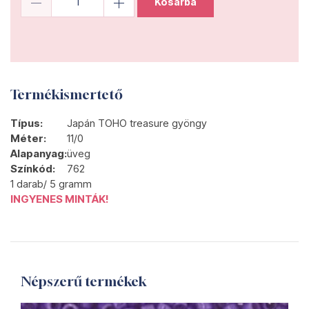
Kosárba
Termékismertető
Típus:
Japán TOHO treasure gyöngy
Méter:
11/0
Alapanyag:
üveg
Színkód:
762
1 darab/ 5 gramm
INGYENES MINTÁK!
Népszerű termékek