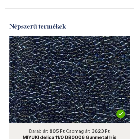
Népszerű termékek
not new
Darab ár:
805 Ft
Csomag ár:
3623 Ft
MIYUKI delica 11/0 DB0006 Gunmetal Iris