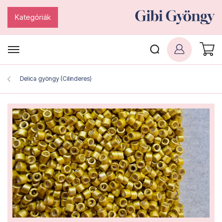
Kategóriák
Delica gyöngy (Cilinderes)