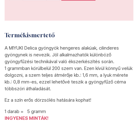
Termékismertető
A MIYUKI Delica gyöngyök hengeres alakúak, cilinderes
gyöngynek is nevezik. Jól alkalmazhatók különböző
gyöngyfűzési technikával való ékszerkészítés során.
1 grammban körülbelül 200 szem van. Ezen kívül könnyű velük
dolgozni, a szem teljes átmérője kb.: 1,6 mm, a lyuk mérete
kb.: 0,8 mm-es, ezzel lehetővé teszik a gyöngyfűző cérna
többszöri áthaladását.
Ez a szín erős dörzsölés hatására kophat!
1 darab = 5 gramm
INGYENES MINTÁK!