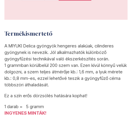
Termékismertető
A MIYUKI Delica gyöngyök hengeres alakúak, cilinderes
gyöngynek is nevezik. Jól alkalmazhatók különböző
gyöngyfűzési technikával való ékszerkészítés során.
1 grammban körülbelül 200 szem van. Ezen kívül könnyű velük
dolgozni, a szem teljes átmérője kb.: 1,6 mm, a lyuk mérete
kb.: 0,8 mm-es, ezzel lehetővé teszik a gyöngyfűző cérna
többszöri áthaladását.
Ez a szín erős dörzsölés hatására kophat!
1 darab = 5 gramm
INGYENES MINTÁK!