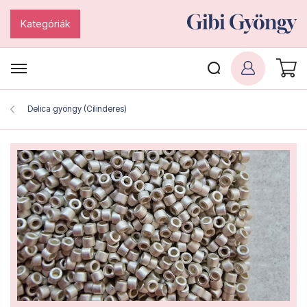
Kategóriák
Delica gyöngy (Cilinderes)