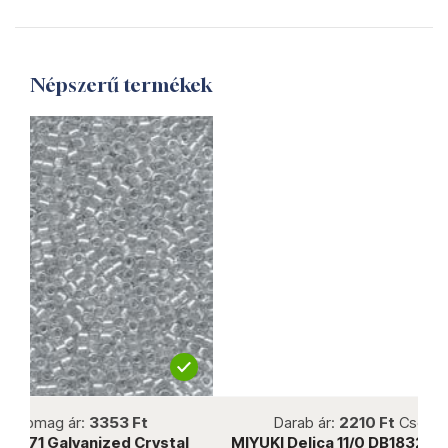
Népszerű termékek
not new
Darab ár:
2210 Ft
Csomag ár:
9945 Ft
al
MIYUKI Delica 11/0 DB1832 Duracoat GLVN Gold