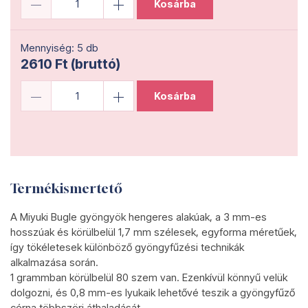
Kosárba
Mennyiség: 5 db
2610 Ft (bruttó)
Kosárba
Termékismertető
A Miyuki Bugle gyöngyök hengeres alakúak, a 3 mm-es
hosszúak és körülbelül 1,7 mm szélesek, egyforma méretűek,
így tökéletesek különböző gyöngyfűzési technikák
alkalmazása során.
1 grammban körülbelül 80 szem van. Ezenkívül könnyű velük
dolgozni, és 0,8 mm-es lyukaik lehetővé teszik a gyöngyfűző
cérna többszöri áthaladását.