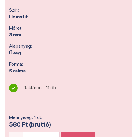
Szín:
Hematit
Méret:
3 mm
Alapanyag:
Üveg
Forma:
Szalma
Raktáron - 11 db
Mennyiség: 1 db
580 Ft (bruttó)