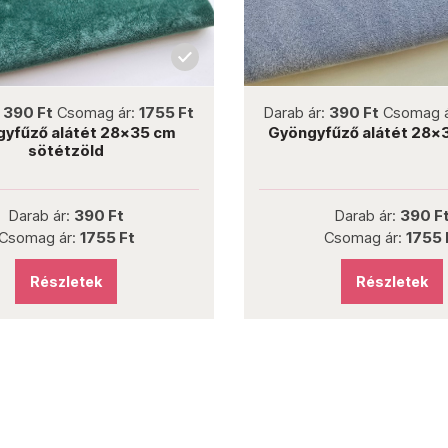
not new
not new
:
390 Ft
Csomag ár:
1755 Ft
Darab ár:
390 Ft
Csomag 
yfűző alátét 28x35 cm
Gyöngyfűző alátét 28x
sötétzöld
Darab ár:
390 Ft
Darab ár:
390 F
Csomag ár:
1755 Ft
Csomag ár:
1755 
Részletek
Részletek