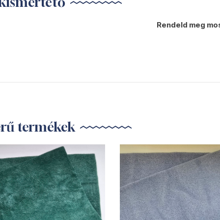
kismertető
Rendeld meg mos
erű termékek