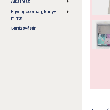
Alkatrész
Egységcsomag, könyv,
minta
Garázsvásár