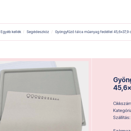
Egyéb kellék
Segédeszköz
Gyöngyfűző tálca műanyag fedéllel 45,6x37,9 
Gyöng
45,6x
Cikkszám
Kategóri
Szállítás:
Származás