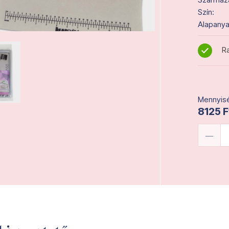
Szín:
Alapanya
Ra
Mennyisé
8125 F