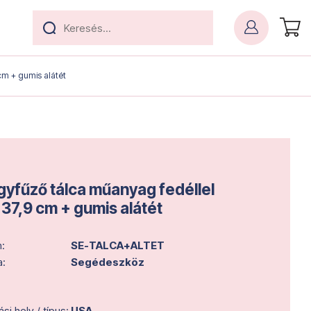
cm + gumis alátét
yfűző tálca műanyag fedéllel
37,9 cm + gumis alátét
:
SE-TALCA+ALTET
a:
Segédeszköz
i hely / típus:
USA