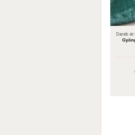
not new
Darab ár:
2630 Ft
Darab ár
Kézimunka olló 65x115 mm antik
Gyöng
bronz
Darab ár:
2630 Ft
Részletek