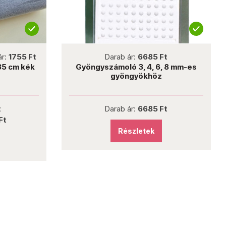
not new
ár:
1755 Ft
Darab ár:
6685 Ft
35 cm kék
Gyöngyszámoló 3, 4, 6, 8 mm-es
gyöngyökhöz
t
Darab ár:
6685 Ft
Ft
Részletek