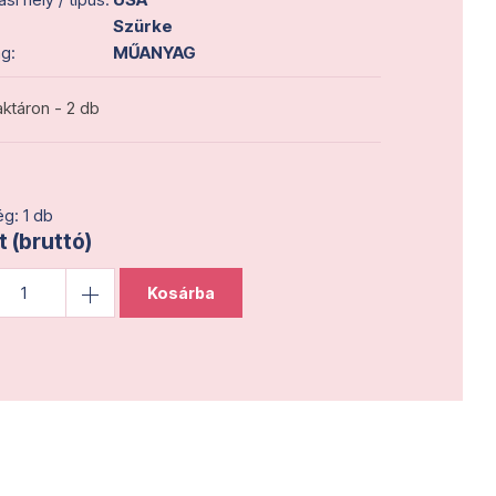
Szürke
g:
MŰANYAG
ktáron - 2 db
g: 1 db
t (bruttó)
Kosárba