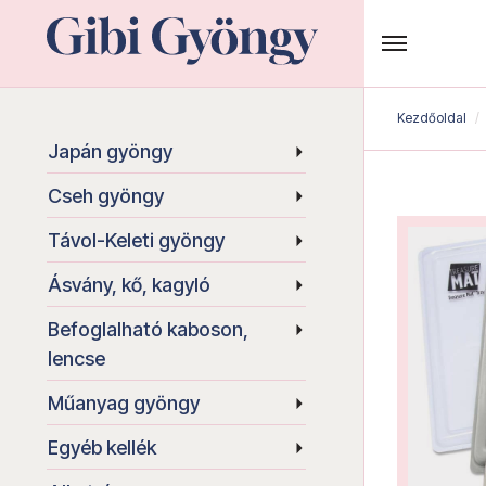
Kezdőoldal
Japán gyöngy
Cseh gyöngy
Távol-Keleti gyöngy
Ásvány, kő, kagyló
Befoglalható kaboson,
lencse
Műanyag gyöngy
Egyéb kellék