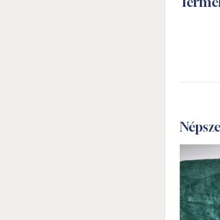
Termé
Népsz