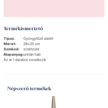
Termékismertető
Típus:
Gyöngyfűző alátét
Méret:
28x35 cm
Színkód:
sötétzöld
Alapanyag:
uretán hab
Az ár 1 darabra vonatkozik
Népszerű termékek