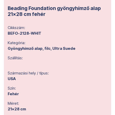
Beading Foundation gyöngyhímző alap
21x28 cm fehér
Cikkszám:
BEFO-2128-WHIT
Kategória:
Gyöngyhímző alap, filc, Ultra Suede
Szállítás:
Származási hely / típus:
USA
Szín:
Fehér
Méret:
21x28 cm