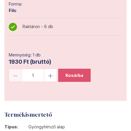
Forma:
Filc
Raktáron - 6 db
Mennyiség: 1 db
1930 Ft (bruttó)
Kosárba
Termékismertető
Típus:
Gyöngyhímző alap