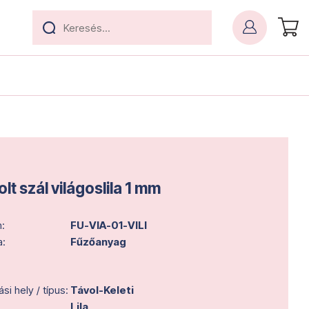
lt szál világoslila 1 mm
:
FU-VIA-01-VILI
a:
Fűzőanyag
i hely / típus:
Távol-Keleti
Lila