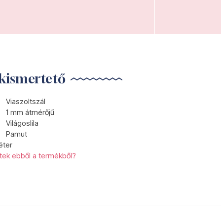
kismertető
Viaszoltszál
1 mm átmérőjű
Világoslila
Pamut
éter
etek ebből a termékből?