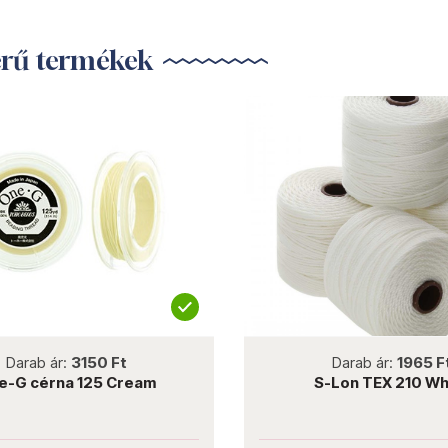
erű termékek
not new
Darab ár:
1965 Ft
eam
S-Lon TEX 210 White