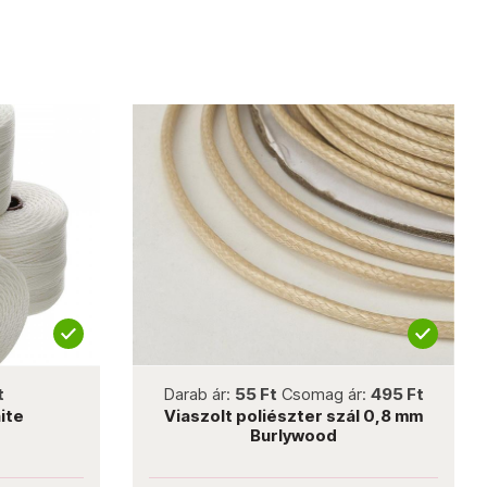
not new
no
Darab ár:
55 Ft
Csomag ár:
495 Ft
Darab 
Viaszolt poliészter szál 0,8 mm
Francia drót k
Burlywood
húz