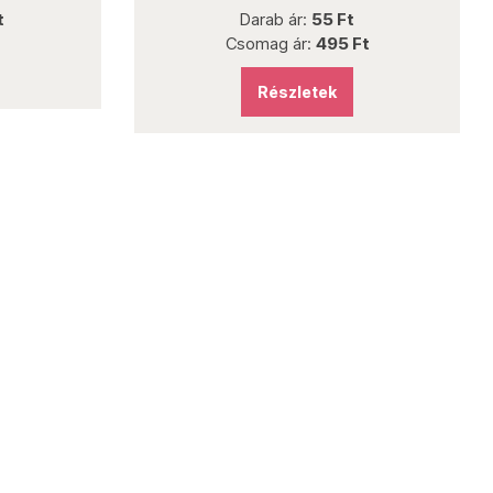
Darab ár:
55 Ft
Darab 
Csomag ár:
495 Ft
Rés
Részletek