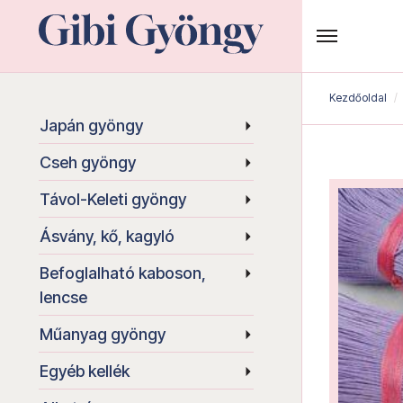
Kezdőoldal
Japán gyöngy
Cseh gyöngy
Távol-Keleti gyöngy
Ásvány, kő, kagyló
Befoglalható kaboson,
lencse
Műanyag gyöngy
Egyéb kellék