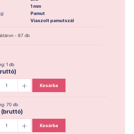
1 mm
g:
Pamut
Viaszolt pamutszál
ktáron - 87 db
g: 1 db
bruttó)
Kosárba
g: 70 db
 (bruttó)
Kosárba