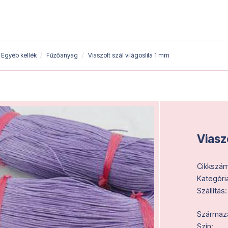
Egyéb kellék
Fűzőanyag
Viaszolt szál világoslila 1 mm
Viaszo
Cikkszám
Kategóri
Szállítás:
Származás
Szín: