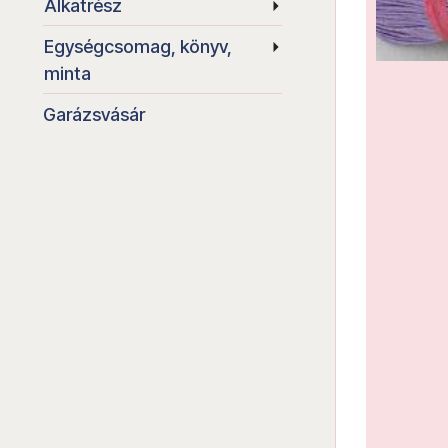
Alkatrész
Egységcsomag, könyv,
minta
Garázsvásár