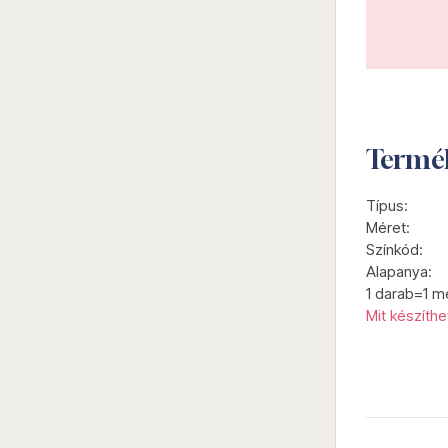
Termé
Típus:
Méret:
Színkód:
Alapanya:
1 darab=1 m
Mit készíth