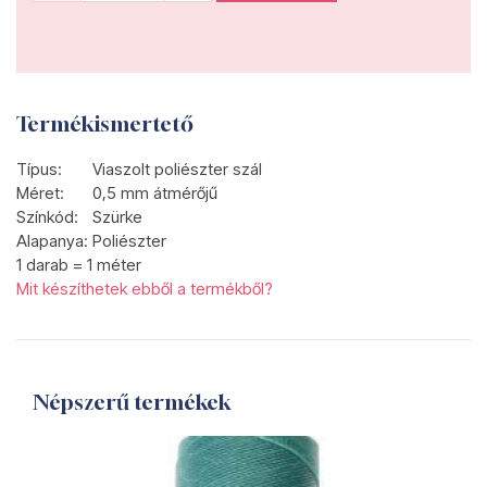
Termékismertető
Típus:
Viaszolt poliészter szál
Méret:
0,5 mm átmérőjű
Színkód:
Szürke
Alapanya:
Poliészter
1 darab = 1 méter
Mit készíthetek ebből a termékből?
Népszerű termékek