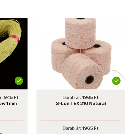
not new
r:
945 Ft
Darab ár:
1965 Ft
low 1 mm
S-Lon TEX 210 Natural
Darab ár:
1965 Ft