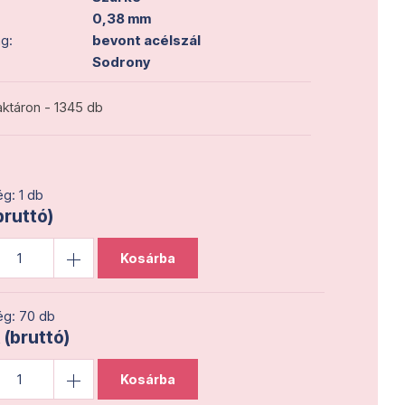
0,38 mm
g:
bevont acélszál
Sodrony
ktáron - 1345 db
g: 1 db
bruttó)
Kosárba
g: 70 db
 (bruttó)
Kosárba