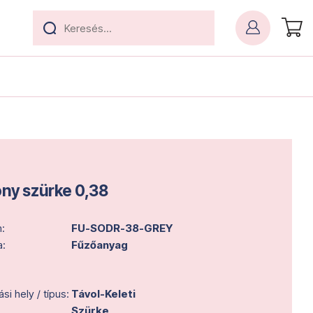
ny szürke 0,38
:
FU-SODR-38-GREY
a:
Fűzőanyag
i hely / típus:
Távol-Keleti
Szürke