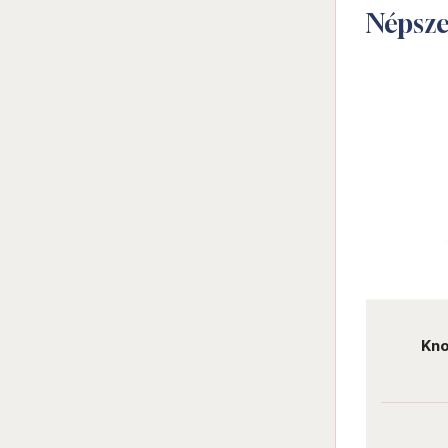
Népsz
not new
Darab ár:
30 Ft
Csomag ár:
270 Ft
Poliészterszál 1,0 mm napsárga
Kno
Darab ár:
30 Ft