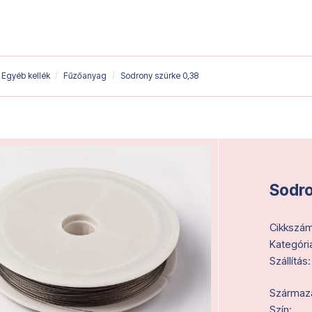
Egyéb kellék
Fűzőanyag
Sodrony szürke 0,38
Sodro
Cikkszám
Kategóri
Szállítás:
Származás
Szín: