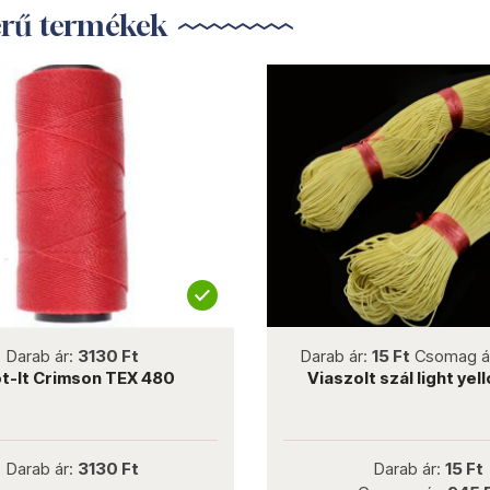
erű termékek
not new
not new
Darab ár:
3130 Ft
Darab ár:
15 Ft
Csomag á
t-It Crimson TEX 480
Viaszolt szál light yel
Darab ár:
3130 Ft
Darab ár:
15 Ft