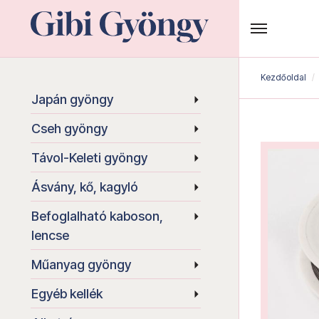
Kezdőoldal
Japán gyöngy
Cseh gyöngy
Távol-Keleti gyöngy
Ásvány, kő, kagyló
Befoglalható kaboson,
lencse
Műanyag gyöngy
Egyéb kellék