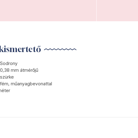
kismertető
Sodrony
0,38 mm átmérőjű
szürke
fém, műanyagbevonattal
méter