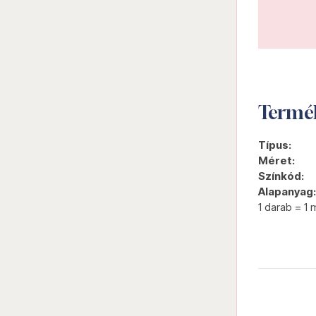
Termé
Típus:
Méret:
Színkód:
Alapanyag:
1 darab = 1 