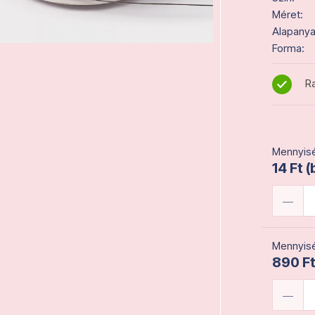
Méret:
Alapanya
Forma:
Ra
Mennyisé
14 Ft (
Mennyisé
890 Ft