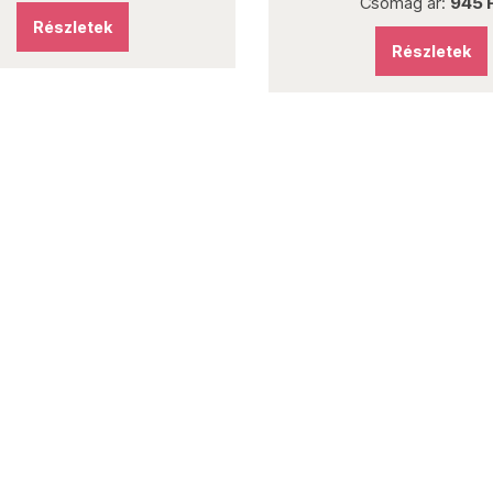
Csomag ár:
945 
Részletek
Részletek