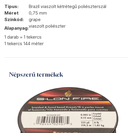
Típus:
Brazíl viaszolt kétrétegű poliészterszál
Méret
0,75 mm
Színkód:
grape
viaszolt poliészter
Alapanyag:
1 darab = 1 tekercs
1 tekercs 144 méter
Népszerű termékek