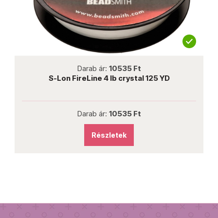
not new
Darab ár:
10535 Ft
S-Lon FireLine 4 lb crystal 125 YD
Darab ár:
10535 Ft
Részletek