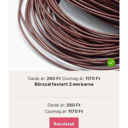
not new
Darab ár:
260 Ft
Csomag ár:
1170 Ft
Bőrszál festett 2 mm barna
Darab ár:
260 Ft
Csomag ár:
1170 Ft
Részletek