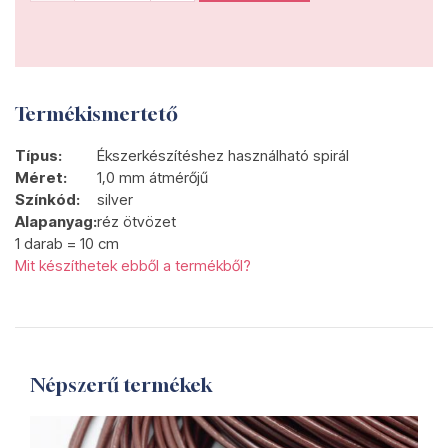
Termékismertető
Típus:
Ékszerkészítéshez használható spirál
Méret:
1,0 mm átmérőjű
Színkód:
silver
Alapanyag:
réz ötvözet
1 darab = 10 cm
Mit készíthetek ebből a termékből?
Népszerű termékek