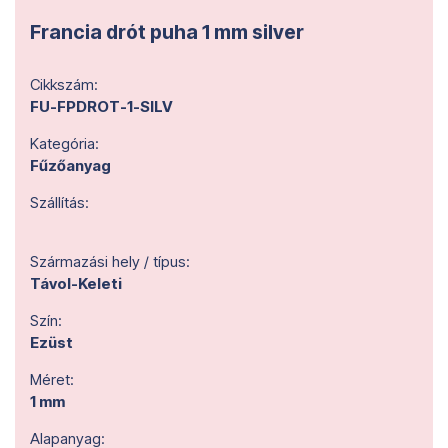
Francia drót puha 1 mm silver
Cikkszám:
FU-FPDROT-1-SILV
Kategória:
Fűzőanyag
Szállítás:
Származási hely / típus:
Távol-Keleti
Szín:
Ezüst
Méret:
1 mm
Alapanyag: