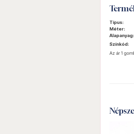
Termé
Típus:
Méter:
Alapanyag:
Színkód:
Az ár 1 gom
Népsz