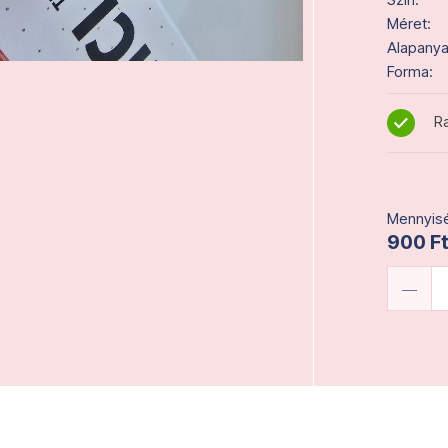
Méret:
Alapanya
Forma:
Ra
Mennyisé
900 Ft