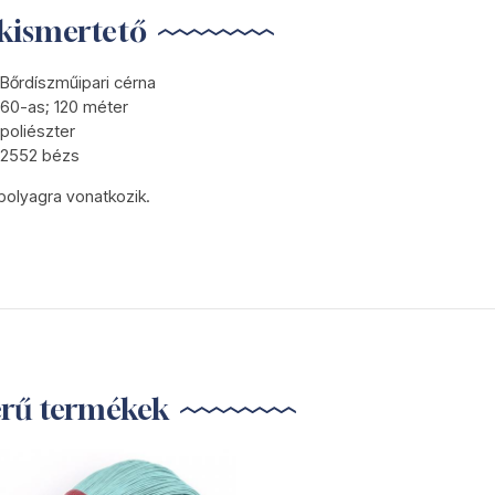
kismertető
Bőrdíszműipari cérna
60-as; 120 méter
poliészter
2552 bézs
bolyagra vonatkozik.
erű termékek