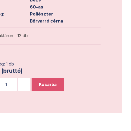
60-as
g:
Poliészter
Bőrvarró cérna
ktáron - 12 db
g: 1 db
 (bruttó)
Kosárba