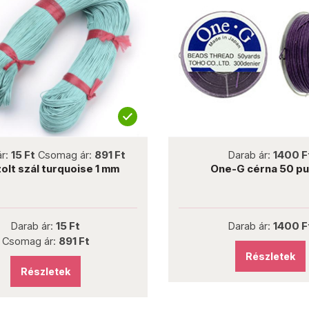
not new
not new
ár:
15 Ft
Csomag ár:
891 Ft
Darab ár:
1400 F
olt szál turquoise 1 mm
One-G cérna 50 pu
Darab ár:
15 Ft
Darab ár:
1400 F
Csomag ár:
891 Ft
Részletek
Részletek