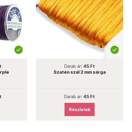
not new
t
Darab ár:
45 Ft
rple
Szatén szál 2 mm sárga
t
Darab ár:
45 Ft
Részletek