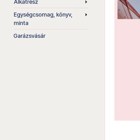
Alkatrész
Egységcsomag, könyv,
minta
Garázsvásár