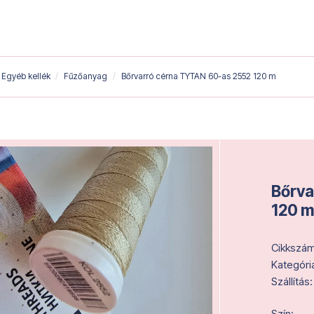
Egyéb kellék
Fűzőanyag
Bőrvarró cérna TYTAN 60-as 2552 120 m
Bőrva
120 m
Cikkszám
Kategóri
Szállítás:
Szín: