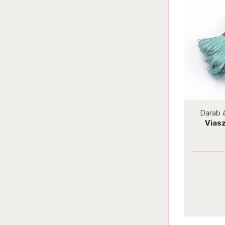
not new
Darab ár:
10 Ft
Csomag ár:
180 Ft
Darab 
Memóriadrót karkötőnek 55 mm
Viasz
arany
Darab ár:
10 Ft
Csomag ár:
180 Ft
Részletek