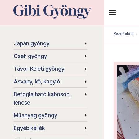
Kezdőoldal
Japán gyöngy
Cseh gyöngy
Távol-Keleti gyöngy
Ásvány, kő, kagyló
Befoglalható kaboson,
lencse
Műanyag gyöngy
Egyéb kellék