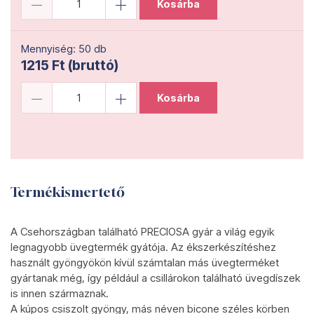
Kosárba
Mennyiség: 50 db
1215 Ft (bruttó)
Kosárba
Termékismertető
A Csehországban található PRECIOSA gyár a világ egyik
legnagyobb üvegtermék gyátója. Az ékszerkészítéshez
használt gyöngyökön kívül számtalan más üvegterméket
gyártanak még, így például a csillárokon található üvegdíszek
is innen származnak.
A kúpos csiszolt gyöngy, más néven bicone széles körben