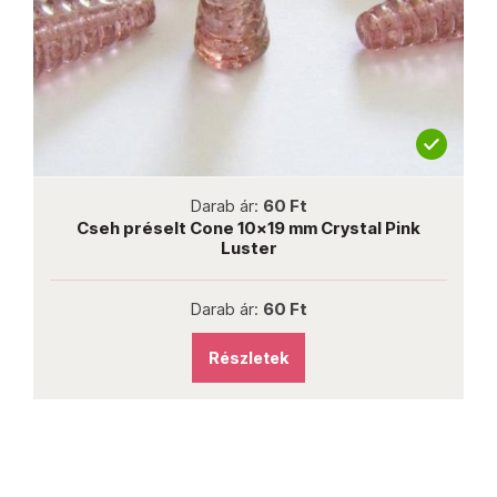
not new
Darab ár:
60 Ft
Cseh préselt Cone 10x19 mm Crystal Pink
Luster
Darab ár:
60 Ft
Részletek