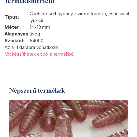
Termékismertető
Cseh préselt gyöngy, szirom formájú, csúcsánál
Típus:
lyukkal
Méter:
14x13 mm
Alapanyag:
üveg
Színkód:
54000
Az ár 1 darabra vonatkozik.
Mit készíthetek ebből a termékből!
Népszerű termékek