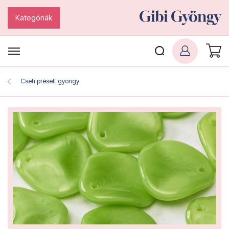
Kategóriák
Cseh préselt gyöngy