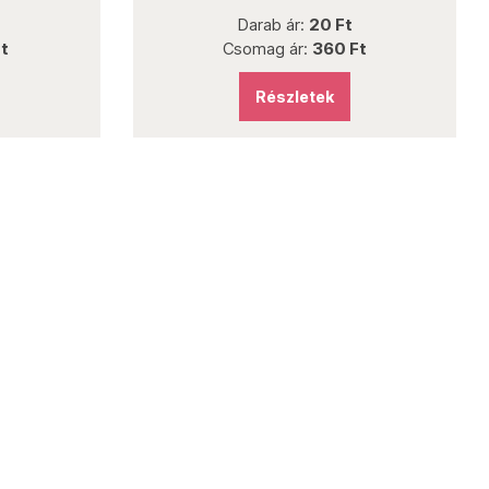
Darab ár:
20 Ft
Csomag ár:
360 Ft
Részletek