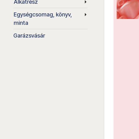
Alkatrész
Egységcsomag, könyv,
minta
Garázsvásár