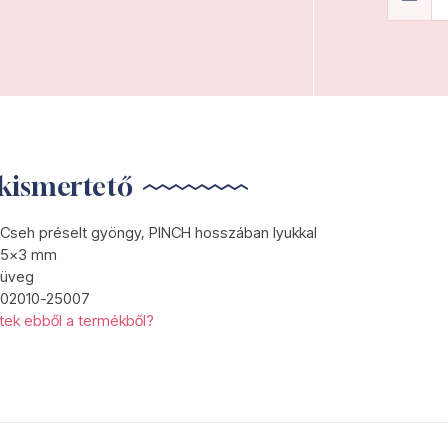
kismertető
Cseh préselt gyöngy, PINCH hosszában lyukkal
5x3 mm
üveg
02010-25007
etek ebből a termékből?