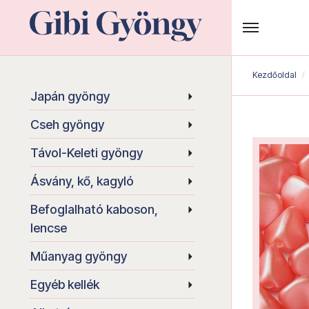
Kezdőoldal
Japán gyöngy
Cseh gyöngy
Távol-Keleti gyöngy
Ásvány, kő, kagyló
Befoglalható kaboson,
lencse
Műanyag gyöngy
Egyéb kellék