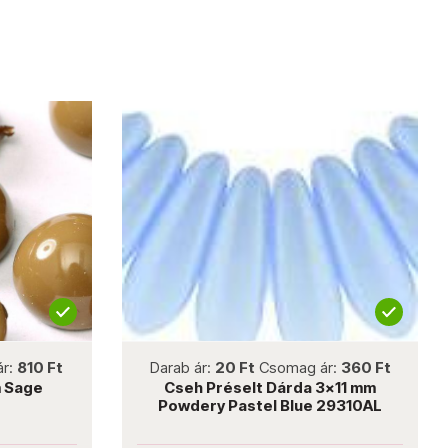
not new
810 Ft
Darab ár:
20 Ft
Csomag ár:
360 Ft
age
Cseh Préselt Dárda 3x11 mm
Powdery Pastel Blue 29310AL