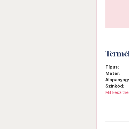
Termé
Típus:
Méter:
Alapanyag:
Színkód:
Mit készíth