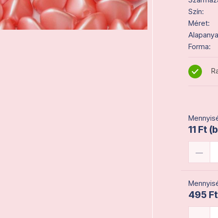
Szín:
Méret:
Alapanya
Forma:
Ra
Mennyisé
11 Ft (
Mennyisé
495 Ft