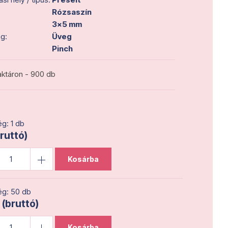
Rózsaszín
3x5 mm
g:
Üveg
Pinch
ktáron - 900 db
g: 1 db
bruttó)
Kosárba
g: 50 db
 (bruttó)
Kosárba