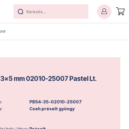
oral
 3x5 mm 02010-25007 Pastel Lt.
:
PB54-35-02010-25007
a:
Cseh préselt gyöngy
i hely / típus:
Préselt