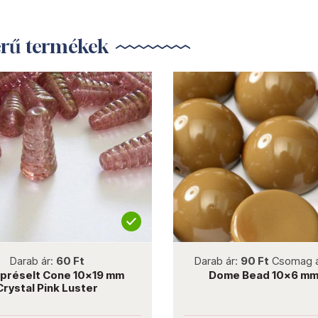
erű termékek
not new
not new
Darab ár:
60 Ft
Darab ár:
90 Ft
Csomag ár:
éselt Cone 10x19 mm
Dome Bead 10x6 mm S
stal Pink Luster