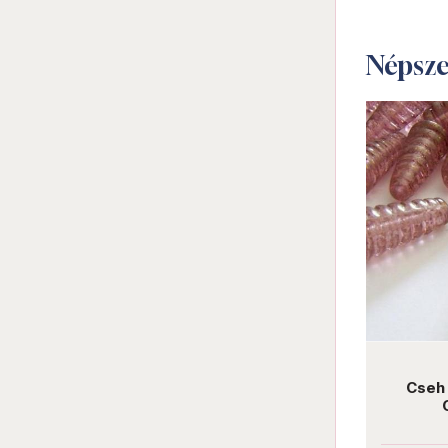
Népsz
not new
Darab ár:
485 Ft
Csomag ár:
2183 Ft
O-Ring 1x4 mm LH84020 Oxidized
Cseh pr
Bronze Chartreuse
Cry