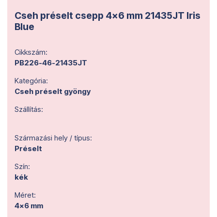
Cseh préselt csepp 4x6 mm 21435JT Iris
Blue
Cikkszám:
PB226-46-21435JT
Kategória:
Cseh préselt gyöngy
Szállítás:
Származási hely / típus:
Préselt
Szín:
kék
Méret:
4x6 mm