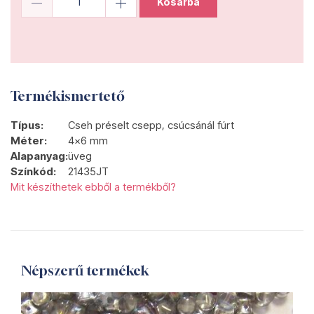
Kosárba
Termékismertető
Típus:
Cseh préselt csepp, csúcsánál fúrt
Méter:
4x6 mm
Alapanyag:
üveg
Színkód:
21435JT
Mit készíthetek ebből a termékből?
Népszerű termékek