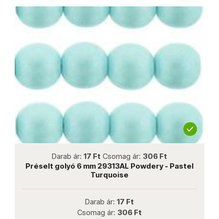
not new
Darab ár:
17 Ft
Csomag ár:
306 Ft
c
Préselt golyó 6 mm 29313AL Powdery - Pastel
Turquoise
Darab ár:
17 Ft
Csomag ár:
306 Ft