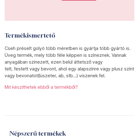
Termékismertető
Cseh préselt golyó több méretben is gyártja több gyártó is.
Üveg termék, mely több féle képpen is színeznek. Vannak
anyagában színezett, ezen belül áttetsző vagy
telt, festett vagy bevont, ahol egy alapszínre vagy plusz színt
vagy bevonatot(lüszeter, ab, stb...) viszenek fel.
Mit készíthetek ebből a termékből?
Népszerű termékek