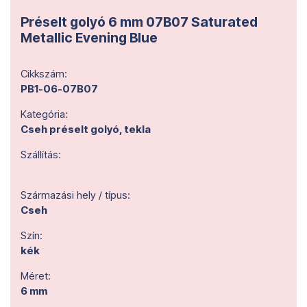
Préselt golyó 6 mm 07B07 Saturated
Metallic Evening Blue
Cikkszám:
PB1-06-07B07
Kategória:
Cseh préselt golyó, tekla
Szállítás:
Származási hely / típus:
Cseh
Szín:
kék
Méret:
6 mm