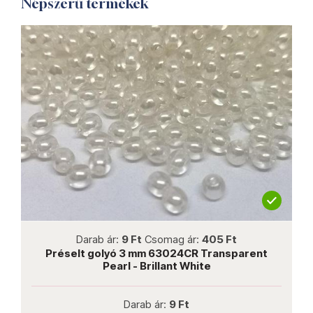
Népszerű termékek
not new
Darab ár:
9 Ft
Csomag ár:
405 Ft
Préselt golyó 3 mm 63024CR Transparent
P
Pearl - Brillant White
Darab ár:
9 Ft