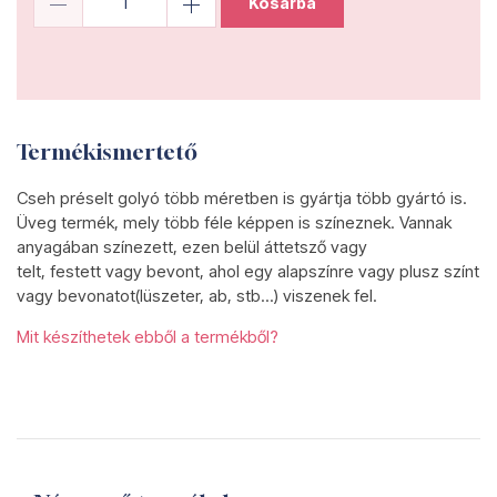
Kosárba
Termékismertető
Cseh préselt golyó több méretben is gyártja több gyártó is.
Üveg termék, mely több féle képpen is színeznek. Vannak
anyagában színezett, ezen belül áttetsző vagy
telt, festett vagy bevont, ahol egy alapszínre vagy plusz színt
vagy bevonatot(lüszeter, ab, stb...) viszenek fel.
Mit készíthetek ebből a termékből?