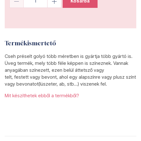
Kosárba
Termékismertető
Cseh préselt golyó több méretben is gyártja több gyártó is.
Üveg termék, mely több féle képpen is színeznek. Vannak
anyagában színezett, ezen belül áttetsző vagy
telt, festett vagy bevont, ahol egy alapszínre vagy plusz színt
vagy bevonatot(lüszeter, ab, stb...) viszenek fel.
Mit készíthetek ebből a termékből?