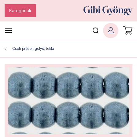
Kategóriák
Cseh préselt golyó, tekla