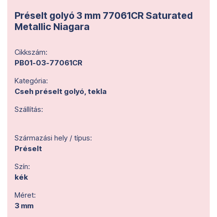
Préselt golyó 3 mm 77061CR Saturated
Metallic Niagara
Cikkszám:
PB01-03-77061CR
Kategória:
Cseh préselt golyó, tekla
Szállítás:
Származási hely / típus:
Préselt
Szín:
kék
Méret:
3 mm