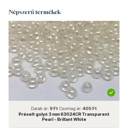
Népszerű termékek
not new
Darab ár:
9 Ft
Csomag ár:
405 Ft
l
Préselt golyó 3 mm 63024CR Transparent
Pearl - Brillant White