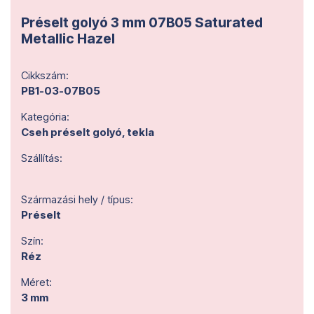
Préselt golyó 3 mm 07B05 Saturated
Metallic Hazel
Cikkszám:
PB1-03-07B05
Kategória:
Cseh préselt golyó, tekla
Szállítás:
Származási hely / típus:
Préselt
Szín:
Réz
Méret:
3 mm