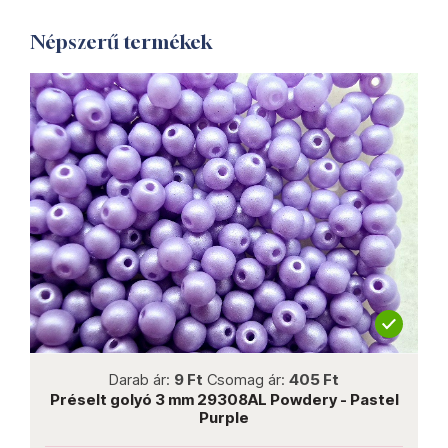
Népszerű termékek
not new
Darab ár:
9 Ft
Csomag ár:
405 Ft
Préselt golyó 3 mm 29308AL Powdery - Pastel
Purple