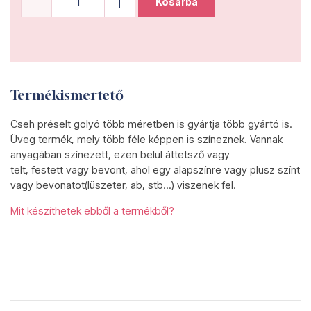
Kosárba
Termékismertető
Cseh préselt golyó több méretben is gyártja több gyártó is.
Üveg termék, mely több féle képpen is színeznek. Vannak
anyagában színezett, ezen belül áttetsző vagy
telt, festett vagy bevont, ahol egy alapszínre vagy plusz színt
vagy bevonatot(lüszeter, ab, stb...) viszenek fel.
Mit készíthetek ebből a termékből?