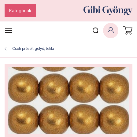
Kategóriák
Cseh préselt golyó, tekla