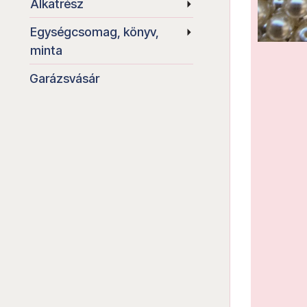
Alkatrész
Egységcsomag, könyv,
minta
Garázsvásár