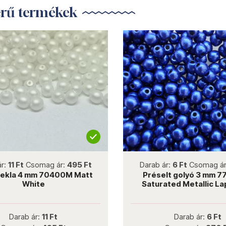
erű termékek
not new
not new
ár:
11 Ft
Csomag ár:
495 Ft
Darab ár:
6 Ft
Csomag á
Tekla 4 mm 70400M Matt
Préselt golyó 3 mm 
White
Saturated Metallic La
Darab ár:
11 Ft
Darab ár:
6 Ft