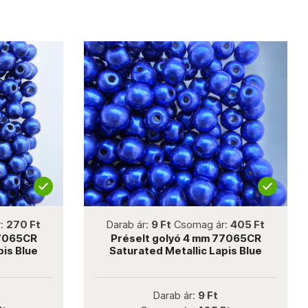
not new
r:
270 Ft
Darab ár:
9 Ft
Csomag ár:
405 Ft
77065CR
Préselt golyó 4 mm 77065CR
pis Blue
Saturated Metallic Lapis Blue
Darab ár:
9 Ft