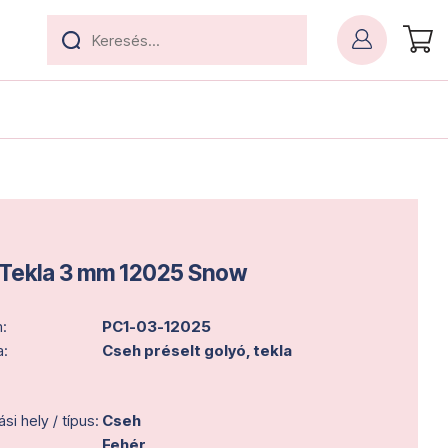
Tekla 3 mm 12025 Snow
:
PC1-03-12025
a:
Cseh préselt golyó, tekla
i hely / típus:
Cseh
Fehér