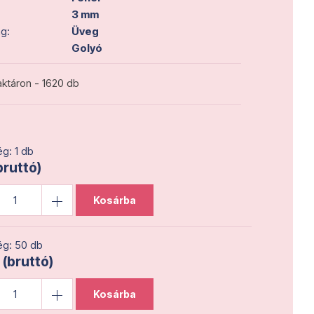
3 mm
g:
Üveg
Golyó
ktáron - 1620 db
g: 1 db
bruttó)
Kosárba
g: 50 db
 (bruttó)
Kosárba