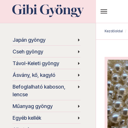
Kezdőoldal
Japán gyöngy
Cseh gyöngy
Távol-Keleti gyöngy
Ásvány, kő, kagyló
Befoglalható kaboson,
lencse
Műanyag gyöngy
Egyéb kellék