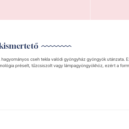
kismertető
hagyományos cseh tekla valódi gyöngyház gyöngyök utánzata. Ez
nológia préselt, tűzcsiszolt vagy lámpagyöngyökhöz, ezért a formá