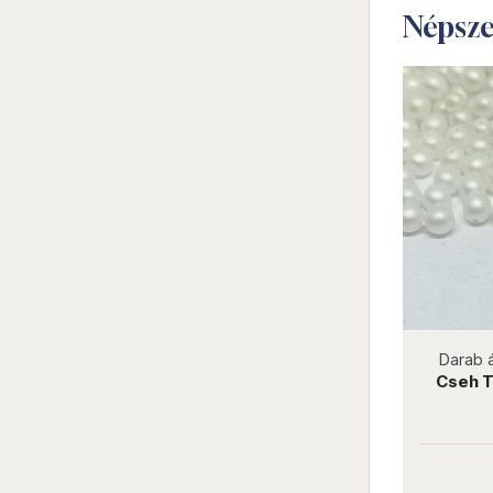
Népsz
not new
Darab ár:
6 Ft
Csomag ár:
270 Ft
Darab 
Préselt golyó 4 mm LN02010
Cseh 
Luster-Opaque Green
Darab ár:
6 Ft