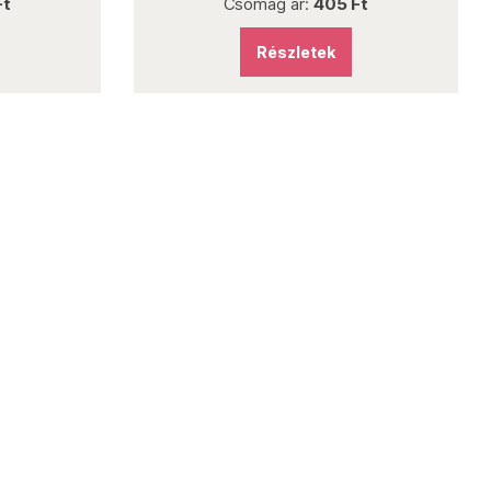
Ft
Csomag ár:
405 Ft
Részletek