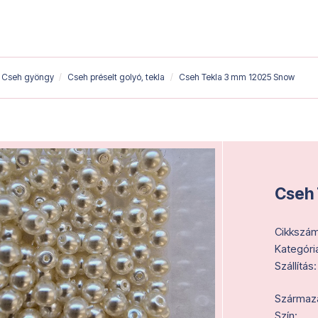
Cseh gyöngy
Cseh préselt golyó, tekla
Cseh Tekla 3 mm 12025 Snow
Cseh 
Cikkszám
Kategóri
Szállítás:
Származás
Szín: