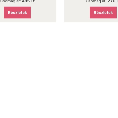
Csomag ár:
495 Ft
Csomag ár:
270 
Részletek
Részletek