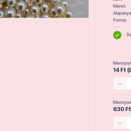
Méret:
Alapanya
Forma:
Ra
Mennyisé
14 Ft (
Mennyisé
630 Ft